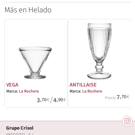
Más en Helado
VEGA
ANTILLAISE
Marca:
La Rochere
Marca:
La Rochere
M
7
,70
€
/
Precio
3
4
,70
€
,90
€
Grupo Crisol