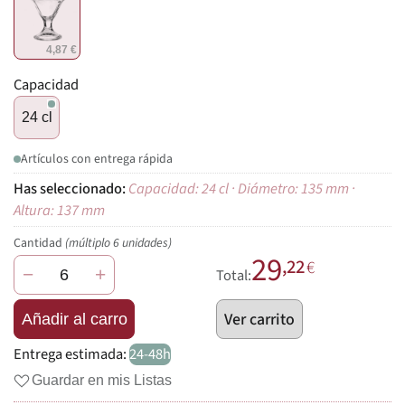
4,87 €
Capacidad
24 cl
Artículos con entrega rápida
Capacidad: 24 cl · Diámetro: 135 mm ·
Altura: 137 mm
Cantidad
(múltiplo 6 unidades)
29
,22
€
−
+
Total:
Ver carrito
Añadir al carro
Entrega estimada:
24-48h
Guardar en mis Listas