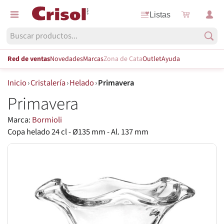
Listas
Red de ventas
Novedades
Marcas
Zona de Cata
Outlet
Ayuda
Inicio
›
Cristalería
›
Helado
›
Primavera
Primavera
Marca:
Bormioli
Copa helado 24 cl - Ø135 mm - Al. 137 mm