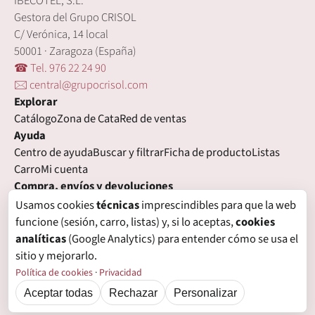
IBECOTEL, S.L.
Gestora del Grupo CRISOL
C/ Verónica, 14 local
50001 · Zaragoza (España)
☎ Tel. 976 22 24 90
🖂 central@grupocrisol.com
Explorar
Catálogo
Zona de Cata
Red de ventas
Ayuda
Centro de ayuda
Buscar y filtrar
Ficha de producto
Listas
Carro
Mi cuenta
Compra, envíos y devoluciones
Condiciones de compra
Formas de pago
Gastos de envío
Usamos cookies
técnicas
imprescindibles para que la web
Plazos de entrega
Devoluciones
Garantía
funcione (sesión, carro, listas) y, si lo aceptas,
cookies
Legal
analíticas
(Google Analytics) para entender cómo se usa el
Aviso legal
Privacidad
Login con proveedores externos
sitio y mejorarlo.
Política de cookies
Preferencias de cookies
Política de cookies
·
Privacidad
Aceptar todas
Rechazar
Personalizar
© Grupo Crisol, 2026 — IBECOTEL, S.L. Todos los derechos reservados.