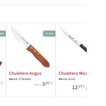
48H
24-48H
24-48H
Chuletero Angus
Chuletero Micarta
Marca:
3 Claveles
Marca:
Arcos
3
3
€
,27
€
/
Precio
12
15
,77
€
,33
€