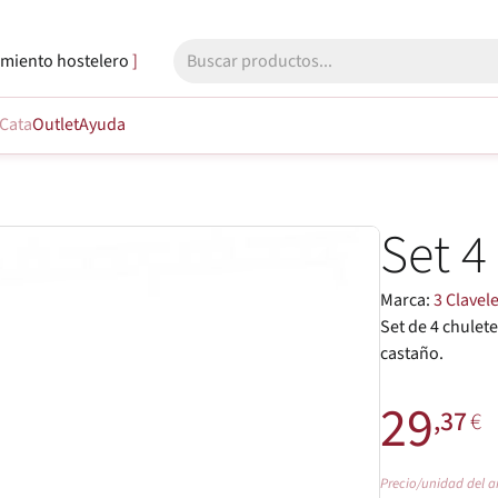
miento hostelero
Cata
Outlet
Ayuda
Set 4
Marca:
3 Clavel
Set de 4 chulet
castaño.
29
,37
€
Precio/unidad del a