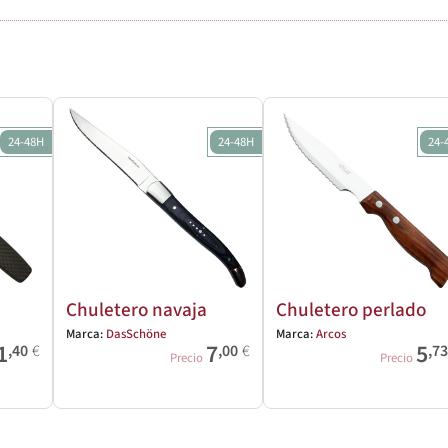
24-48H
24-48H
24-
Chuletero navaja
Chuletero perlado
Marca:
DasSchöne
Marca:
Arcos
1
7
5
,40
€
,00
€
,7
Precio
Precio