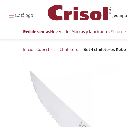
equipa
Red de ventas
Novedades
Marcas
y fabricantes
Zona de 
Inicio
›
Cubertería
›
Chuleteros
›
Set 4 chuleteros Kobe