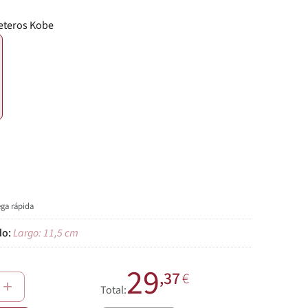
leteros Kobe
€
ega rápida
Largo: 11,5 cm
29
,37
€
+
Total: