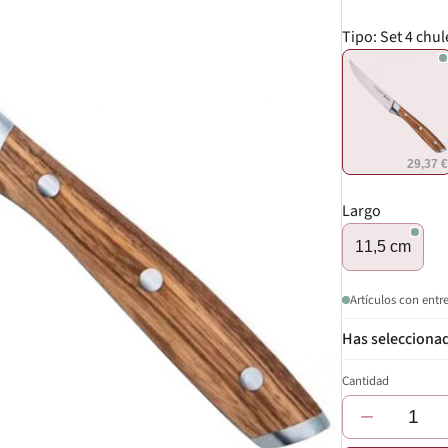
Tipo:
Set 4 chu
29,37 
Largo
11,5 cm
Artículos con entr
Cantidad
−