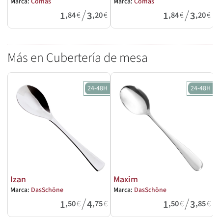
Marca:
Comas
Marca:
Comas
/
/
1
3
1
3
,84
€
,20
€
,84
€
,20
€
Más en Cubertería de mesa
24-48H
24-48H
Izan
Maxim
Marca:
DasSchöne
Marca:
DasSchöne
M
/
/
1
4
1
3
,50
€
,75
€
,50
€
,85
€