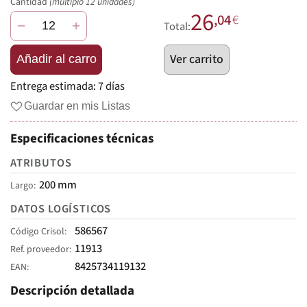
Cantidad
(múltiplo 12 unidades)
26
,04
€
−
+
Total:
Ver carrito
Añadir al carro
Entrega estimada:
7 días
Guardar en mis Listas
Especificaciones técnicas
ATRIBUTOS
200 mm
Largo
DATOS LOGÍSTICOS
586567
Código Crisol
11913
Ref. proveedor
8425734119132
EAN
Descripción detallada