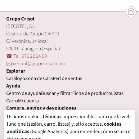
Grupo Crisol
IBECOTEL, S.L.
Gestora del Grupo CRISOL
C/ Verónica, 14 local
50001 · Zaragoza (España)
☎ Tel. 976 22 24 90
🖂 central@grupocrisol.com
Explorar
Catálogo
Zona de Cata
Red de ventas
Ayuda
Centro de ayuda
Buscar y filtrar
Ficha de producto
Listas
Carro
Mi cuenta
Compra, envíos y devoluciones
Condiciones de compra
Formas de pago
Gastos de envío
Usamos cookies
técnicas
imprescindibles para que la web
Plazos de entrega
Devoluciones
Garantía
funcione (sesión, carro, listas) y, si lo aceptas,
cookies
Legal
analíticas
(Google Analytics) para entender cómo se usa el
Aviso legal
Privacidad
Login con proveedores externos