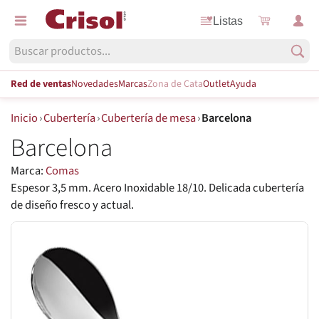
Listas
Red de ventas
Novedades
Marcas
Zona de Cata
Outlet
Ayuda
Inicio
›
Cubertería
›
Cubertería de mesa
›
Barcelona
Barcelona
Marca:
Comas
Espesor 3,5 mm. Acero Inoxidable 18/10. Delicada cubertería
de diseño fresco y actual.