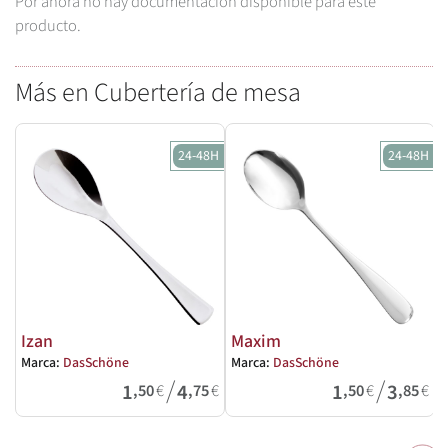
Por ahora no hay documentación disponible para este
producto.
Más en Cubertería de mesa
24-48H
24-48H
Izan
Maxim
Marca:
DasSchöne
Marca:
DasSchöne
M
/
/
1
4
1
3
,50
€
,75
€
,50
€
,85
€