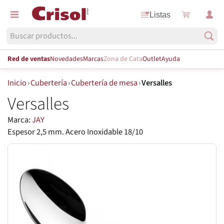
Listas
Red de ventas
Novedades
Marcas
Zona de Cata
Outlet
Ayuda
Inicio
›
Cubertería
›
Cubertería de mesa
›
Versalles
Versalles
Marca:
JAY
Espesor 2,5 mm. Acero Inoxidable 18/10