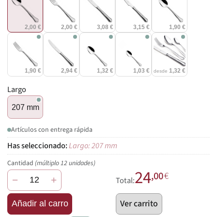
2,00 €
2,00 €
3,08 €
3,15 €
1,90 €
1,90 €
2,94 €
1,32 €
1,03 €
1,32 €
desde
Largo
207 mm
Artículos con entrega rápida
Largo: 207 mm
Cantidad
(múltiplo 12 unidades)
24
,00
€
−
+
Total:
Ver carrito
Añadir al carro