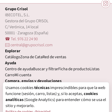
Grupo Crisol
IBECOTEL, S.L.
Gestora del Grupo CRISOL
C/ Verónica, 14 local
50001 · Zaragoza (España)
☎ Tel. 976 22 24 90
🖂 central@grupocrisol.com
Explorar
Catálogo
Zona de Cata
Red de ventas
Ayuda
Centro de ayuda
Buscar y filtrar
Ficha de producto
Listas
Carro
Mi cuenta
Compra, envíos y devoluciones
Condiciones de compra
Formas de pago
Gastos de envío
Usamos cookies
técnicas
imprescindibles para que la web
Plazos de entrega
Devoluciones
Garantía
funcione (sesión, carro, listas) y, si lo aceptas,
cookies
Legal
analíticas
(Google Analytics) para entender cómo se usa el
Aviso legal
Privacidad
Login con proveedores externos
sitio y mejorarlo.
Política de cookies
Preferencias de cookies
Política de cookies
·
Privacidad