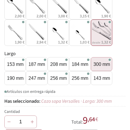
2,00 €
2,00 €
3,08 €
3,15 €
1,90 €
1,90 €
2,94 €
1,32 €
1,03 €
1,32 €
desde
Largo
153 mm
187 mm
208 mm
184 mm
300 mm
190 mm
247 mm
256 mm
256 mm
143 mm
Artículos con entrega rápida
Cazo sopa Versalles · Largo: 300 mm
Cantidad
9
,64
€
−
+
Total: