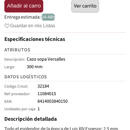
Ver carrito
Añadir al carro
Entrega estimada:
24-48h
Guardar en mis Listas
Especificaciones técnicas
ATRIBUTOS
Cazo sopa Versalles
Descripción
300 mm
Largo
DATOS LOGÍSTICOS
32184
Código Crisol
11084015
Ref. proveedor
8414003840150
EAN
1
Unidades por caja
Descripción detallada
Todo el esplendor de la época de Luis XIV.Espesor: 2,5 mm.