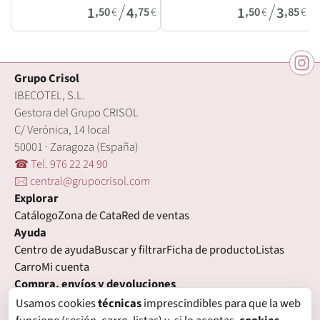
/
/
1
4
1
3
,50
€
,75
€
,50
€
,85
€
Grupo Crisol
IBECOTEL, S.L.
Gestora del Grupo CRISOL
C/ Verónica, 14 local
50001 · Zaragoza (España)
☎ Tel. 976 22 24 90
🖂 central@grupocrisol.com
Explorar
Catálogo
Zona de Cata
Red de ventas
Ayuda
Centro de ayuda
Buscar y filtrar
Ficha de producto
Listas
Carro
Mi cuenta
Compra, envíos y devoluciones
Condiciones de compra
Formas de pago
Gastos de envío
Usamos cookies
técnicas
imprescindibles para que la web
Plazos de entrega
Devoluciones
Garantía