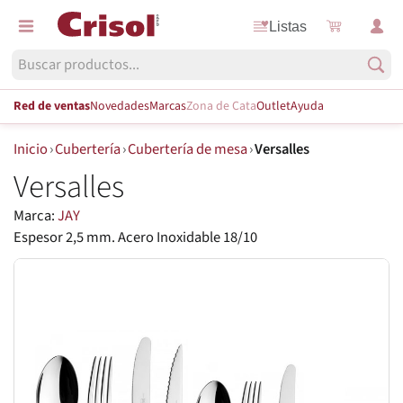
Listas
Red de ventas
Novedades
Marcas
Zona de Cata
Outlet
Ayuda
Inicio
›
Cubertería
›
Cubertería de mesa
›
Versalles
Versalles
Marca:
JAY
Espesor 2,5 mm. Acero Inoxidable 18/10