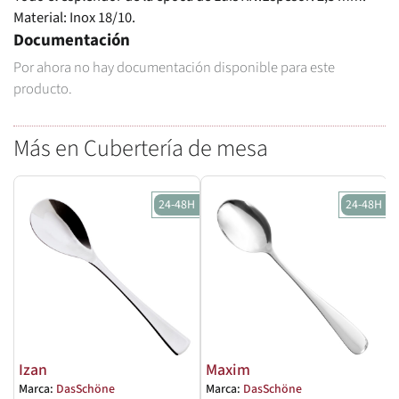
Material: Inox 18/10.
Documentación
Por ahora no hay documentación disponible para este
producto.
Más en Cubertería de mesa
24-48H
24-48H
Izan
Maxim
Marca:
DasSchöne
Marca:
DasSchöne
M