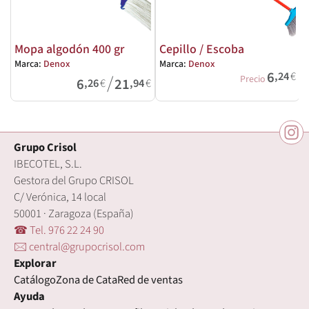
Mopa algodón 400 gr
Cepillo / Escoba
Marca:
Denox
Marca:
Denox
M
6
,24
€
/
Precio
6
21
,26
€
,94
€
Grupo Crisol
IBECOTEL, S.L.
Gestora del Grupo CRISOL
C/ Verónica, 14 local
50001 · Zaragoza (España)
☎ Tel. 976 22 24 90
🖂 central@grupocrisol.com
Explorar
Catálogo
Zona de Cata
Red de ventas
Ayuda