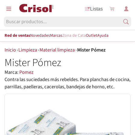
Listas
Red de ventas
Novedades
Marcas
Zona de Cata
Outlet
Ayuda
Inicio
›
Limpieza
›
Material limpieza
›
Mister Pómez
Mister Pómez
Marca:
Pomez
Contra las suciedades más rebeldes. Para planchas de cocina,
parrillas, paelleras, cacerolas, bandejas de horno, etc.