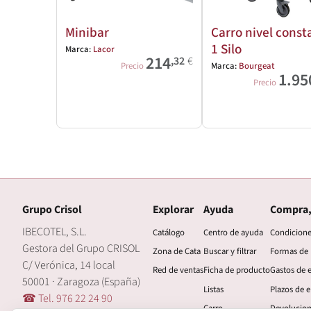
Minibar
Carro nivel const
1 Silo
Marca:
Lacor
214
,32
€
Precio
Marca:
Bourgeat
1.95
Precio
Grupo Crisol
Explorar
Ayuda
Compra,
IBECOTEL, S.L.
Catálogo
Centro de ayuda
Condicion
Gestora del Grupo CRISOL
Zona de Cata
Buscar y filtrar
Formas de
C/ Verónica, 14 local
Red de ventas
Ficha de producto
Gastos de 
50001 · Zaragoza (España)
Listas
Plazos de e
☎ Tel. 976 22 24 90
Carro
Devolucio