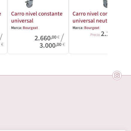
e
Carro nivel constante
Carro nivel constante
universal
universal neutro
Marca:
Bourgeat
Marca:
Bourgeat
2.215
,00
€
/
/
Precio
2.660
,00
€
3.000
0
€
,00
€