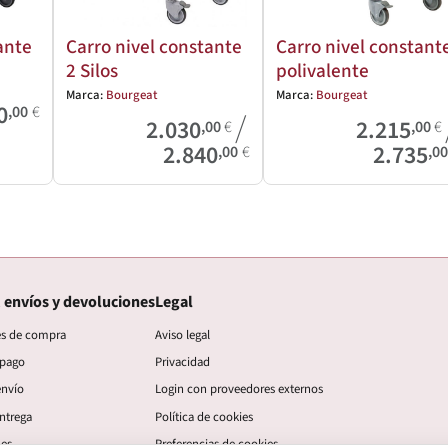
ante
Carro nivel constante
Carro nivel constant
2 Silos
polivalente
Marca:
Bourgeat
Marca:
Bourgeat
0
,00
€
/
2.030
2.215
,00
€
,00
€
2.840
2.735
,00
€
,0
 envíos y devoluciones
Legal
es de compra
Aviso legal
 pago
Privacidad
envío
Login con proveedores externos
ntrega
Política de cookies
nes
Preferencias de cookies