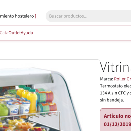
miento hostelero
Cata
Outlet
Ayuda
Vitri
Marca:
Roller Gr
Termostato elec
134 A sin CFC y
sin bandeja.
Artículo n
01/12/2019