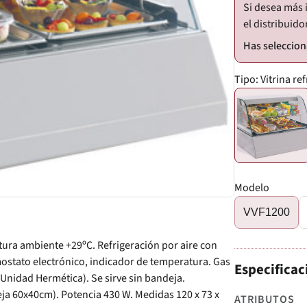
Si desea más 
el distribuido
Tipo:
Vitrina re
Modelo
VVF1200
ura ambiente +29ºC. Refrigeración por aire con
ostato electrónico, indicador de temperatura. Gas
Especificac
Unidad Hermética). Se sirve sin bandeja.
a 60x40cm). Potencia 430 W. Medidas 120 x 73 x
ATRIBUTOS