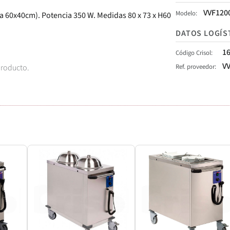
VVF120
Modelo
 60x40cm). Potencia 350 W. Medidas 80 x 73 x H60
DATOS LOGÍS
1
Código Crisol
V
Ref. proveedor
producto.