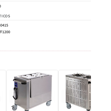
0
TICOS
60415
VF1200