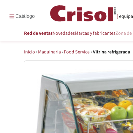
equipa
Red de ventas
Novedades
Marcas
y fabricantes
Zona de 
Inicio
›
Maquinaria
›
Food Service
›
Vitrina refrigerada