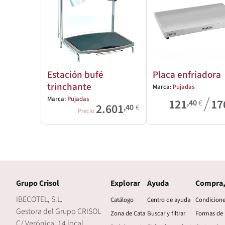
Estación bufé
Placa enfriadora
trinchante
Marca:
Pujadas
/
Marca:
Pujadas
121
17
,40
€
2.601
,40
€
Precio
Grupo Crisol
Explorar
Ayuda
Compra,
IBECOTEL, S.L.
Catálogo
Centro de ayuda
Condicion
Gestora del Grupo CRISOL
Zona de Cata
Buscar y filtrar
Formas de
C/ Verónica, 14 local