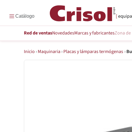
equipa
Red de ventas
Novedades
Marcas
y fabricantes
Zona de 
Inicio
›
Maquinaria
›
Placas y lámparas termógenas
›
Buf