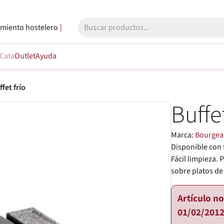
miento hostelero
Cata
Outlet
Ayuda
fet frío
Buffet
Marca:
Bourgea
Disponible con 
Fácil limpieza. 
sobre platos de 
Artículo n
01/02/2012