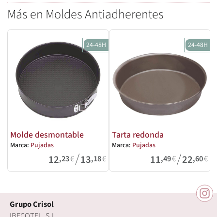
Más en Moldes Antiadherentes
24-48H
24-48H
Molde desmontable
Tarta redonda
Marca:
Pujadas
Marca:
Pujadas
M
/
/
12
13
11
22
,23
€
,18
€
,49
€
,60
€
Grupo Crisol
IBECOTEL, S.L.