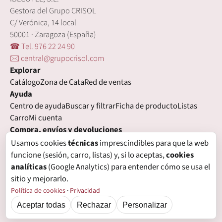
Gestora del Grupo CRISOL
C/ Verónica, 14 local
50001 · Zaragoza (España)
☎ Tel. 976 22 24 90
🖂 central@grupocrisol.com
Explorar
Catálogo
Zona de Cata
Red de ventas
Ayuda
Centro de ayuda
Buscar y filtrar
Ficha de producto
Listas
Carro
Mi cuenta
Compra, envíos y devoluciones
Condiciones de compra
Formas de pago
Gastos de envío
Usamos cookies
técnicas
imprescindibles para que la web
Plazos de entrega
Devoluciones
Garantía
funcione (sesión, carro, listas) y, si lo aceptas,
cookies
Legal
analíticas
(Google Analytics) para entender cómo se usa el
Aviso legal
Privacidad
Login con proveedores externos
sitio y mejorarlo.
Política de cookies
Preferencias de cookies
Política de cookies
·
Privacidad
Aceptar todas
Rechazar
Personalizar
© Grupo Crisol, 2026 — IBECOTEL, S.L. Todos los derechos reservados.