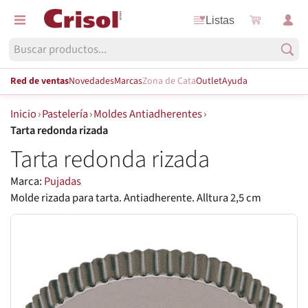
Listas
Red de ventas
Novedades
Marcas
Zona de Cata
Outlet
Ayuda
Inicio
›
Pastelería
›
Moldes Antiadherentes
›
Tarta redonda rizada
Tarta redonda rizada
Marca:
Pujadas
Molde rizada para tarta. Antiadherente. Alltura 2,5 cm