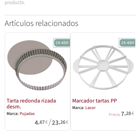
producto.
Artículos relacionados
24-48H
24-48H
Tarta redonda rizada
Marcador tartas PP
desm.
Marca:
Lacor
M
7
,28
€
Marca:
Pujadas
Precio
/
4
23
,67
€
,26
€