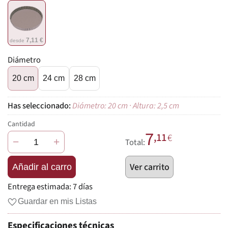
7,11 €
desde
Diámetro
20 cm
24 cm
28 cm
Diámetro: 20 cm · Altura: 2,5 cm
Cantidad
7
,11
€
−
+
Total:
Ver carrito
Añadir al carro
Entrega estimada:
7 días
Guardar en mis Listas
Especificaciones técnicas