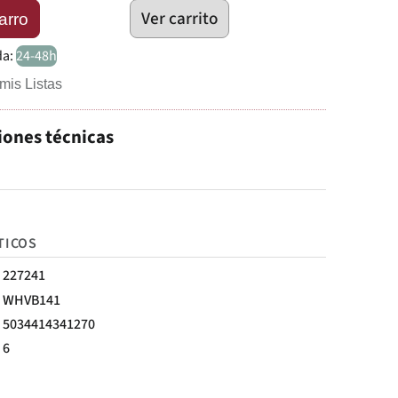
Ver carrito
arro
da:
24-48h
mis Listas
iones técnicas
TICOS
227241
WHVB141
5034414341270
6