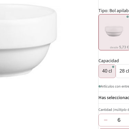
Tipo:
Bol apilab
5,73 
desde
Capacidad
40 cl
28 c
Artículos con entr
Cantidad
(múltiplo 
−