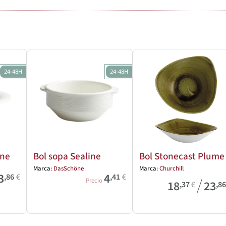
24-48H
24-48H
ine
Bol sopa Sealine
Bol Stonecast Plume
Marca:
DasSchöne
Marca:
Churchill
3
4
,86
€
,41
€
/
Precio
18
23
,37
€
,8