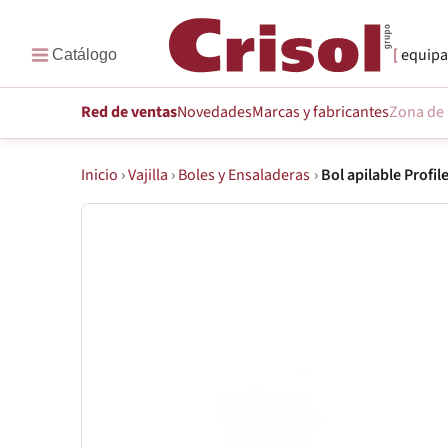
equipa
Red de ventas
Novedades
Marcas
y fabricantes
Zona de 
Inicio
›
Vajilla
›
Boles y Ensaladeras
›
Bol apilable Profil