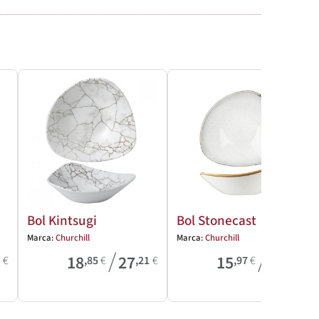
24-48H
Bol Kintsugi
Bol Stonecast
Marca:
Churchill
Marca:
Churchill
/
/
18
27
15
21
6
€
,85
€
,21
€
,97
€
,68
€