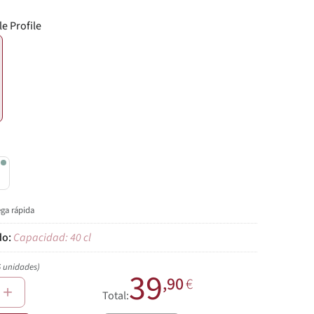
le Profile
€
l
ega rápida
Capacidad: 40 cl
6 unidades)
39
,90
€
+
Total: