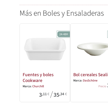
Más en Boles y Ensaladeras
24-48H
Fuentes y boles
Bol cereales Seal
Cookware
Marca:
DasSchöne
Marca:
Churchill
Precio
/
3
35
,11
€
,34
€