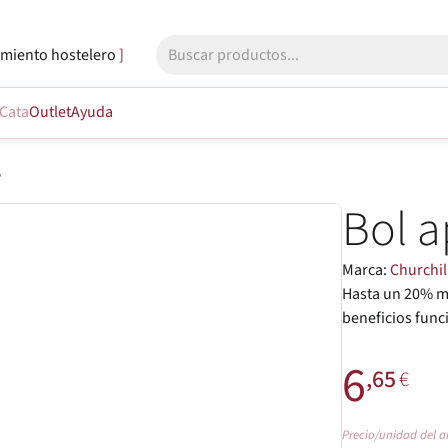
miento hostelero
Cata
Outlet
Ayuda
e
Bol a
Marca:
Churchil
Hasta un 20% má
beneficios func
6
,65
€
Precio/unidad del a