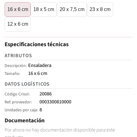
16 x 6 cm
18 x 5 cm
20 x 7,5 cm
23 x 8 cm
12 x 6 cm
Especificaciones técnicas
ATRIBUTOS
Ensaladera
Descripción
16 x 6 cm
Tamaño
DATOS LOGÍSTICOS
20086
Código Crisol
0003300810000
Ref. proveedor
8
Unidades por caja
Documentación
Por ahora no hay documentación disponible para este