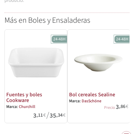
producto.
Más en Boles y Ensaladeras
24-48H
24-48H
Fuentes y boles
Bol cereales Sealine
Cookware
Marca:
DasSchöne
M
3
,86
€
Marca:
Churchill
Precio
/
3
35
,11
€
,34
€