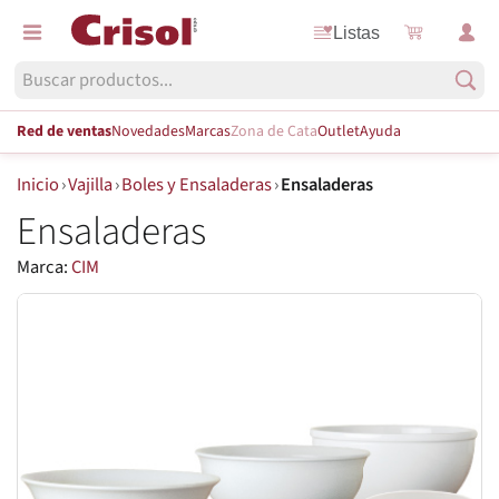
Listas
Red de ventas
Novedades
Marcas
Zona de Cata
Outlet
Ayuda
Inicio
›
Vajilla
›
Boles y Ensaladeras
›
Ensaladeras
Ensaladeras
Marca:
CIM