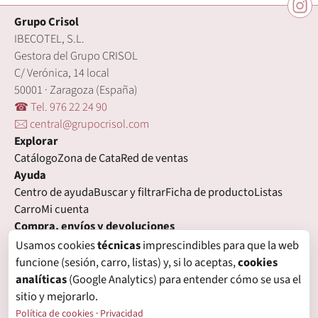
Grupo Crisol
IBECOTEL, S.L.
Gestora del Grupo CRISOL
C/ Verónica, 14 local
50001 · Zaragoza (España)
☎ Tel. 976 22 24 90
🖂 central@grupocrisol.com
Explorar
Catálogo
Zona de Cata
Red de ventas
Ayuda
Centro de ayuda
Buscar y filtrar
Ficha de producto
Listas
Carro
Mi cuenta
Compra, envíos y devoluciones
Condiciones de compra
Formas de pago
Gastos de envío
Usamos cookies
técnicas
imprescindibles para que la web
Plazos de entrega
Devoluciones
Garantía
funcione (sesión, carro, listas) y, si lo aceptas,
cookies
Legal
analíticas
(Google Analytics) para entender cómo se usa el
Aviso legal
Privacidad
Login con proveedores externos
sitio y mejorarlo.
Política de cookies
Preferencias de cookies
Política de cookies
·
Privacidad