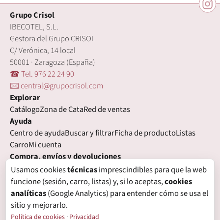
Grupo Crisol
IBECOTEL, S.L.
Gestora del Grupo CRISOL
C/ Verónica, 14 local
50001 · Zaragoza (España)
☎ Tel. 976 22 24 90
🖂 central@grupocrisol.com
Explorar
Catálogo
Zona de Cata
Red de ventas
Ayuda
Centro de ayuda
Buscar y filtrar
Ficha de producto
Listas
Carro
Mi cuenta
Compra, envíos y devoluciones
Condiciones de compra
Formas de pago
Gastos de envío
Usamos cookies
técnicas
imprescindibles para que la web
Plazos de entrega
Devoluciones
Garantía
funcione (sesión, carro, listas) y, si lo aceptas,
cookies
Legal
analíticas
(Google Analytics) para entender cómo se usa el
Aviso legal
Privacidad
Login con proveedores externos
sitio y mejorarlo.
Política de cookies
Preferencias de cookies
Política de cookies
·
Privacidad