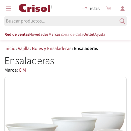
Listas
Red de ventas
Novedades
Marcas
Zona de Cata
Outlet
Ayuda
Inicio
›
Vajilla
›
Boles y Ensaladeras
›
Ensaladeras
Ensaladeras
Marca:
CIM