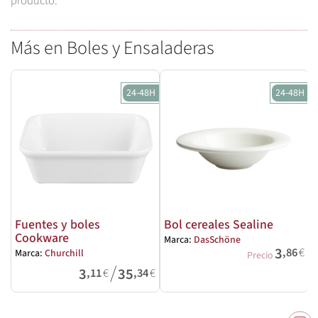
producto.
Más en Boles y Ensaladeras
24-48H
24-48H
Fuentes y boles
Bol cereales Sealine
Cookware
Marca:
DasSchöne
M
3
,86
€
Marca:
Churchill
Precio
/
3
35
,11
€
,34
€