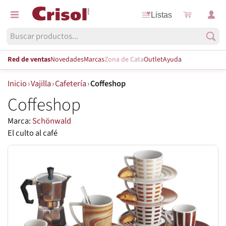
Listas
Red de ventas
Novedades
Marcas
Zona de Cata
Outlet
Ayuda
Inicio
›
Vajilla
›
Cafetería
›
Coffeshop
Coffeshop
Marca:
Schönwald
El culto al café