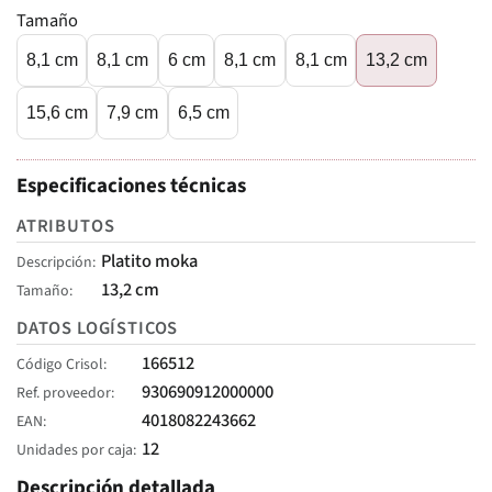
Tamaño
8,1 cm
8,1 cm
6 cm
8,1 cm
8,1 cm
13,2 cm
15,6 cm
7,9 cm
6,5 cm
Especificaciones técnicas
ATRIBUTOS
Platito moka
Descripción
13,2 cm
Tamaño
DATOS LOGÍSTICOS
166512
Código Crisol
930690912000000
Ref. proveedor
4018082243662
EAN
12
Unidades por caja
Descripción detallada