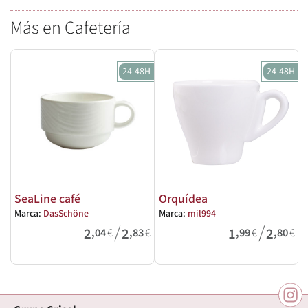
Más en Cafetería
24-48H
24-48H
SeaLine café
Orquídea
Marca:
DasSchöne
Marca:
mil994
M
/
/
2
2
1
2
,04
€
,83
€
,99
€
,80
€