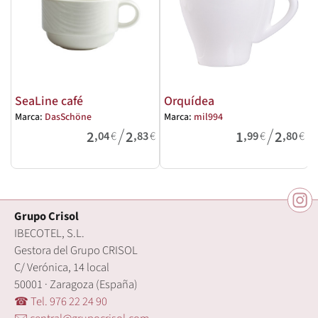
SeaLine café
Orquídea
Marca:
DasSchöne
Marca:
mil994
M
/
/
2
2
1
2
,04
€
,83
€
,99
€
,80
€
Grupo Crisol
IBECOTEL, S.L.
Gestora del Grupo CRISOL
C/ Verónica, 14 local
50001 · Zaragoza (España)
☎ Tel. 976 22 24 90