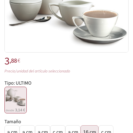
3
,88
€
Precio/unidad del artículo seleccionado
Tipo:
ULTIMO
3,14 €
desde
Tamaño
a cm
a cm
a cm
c cm
a cm
16 cm
c cm