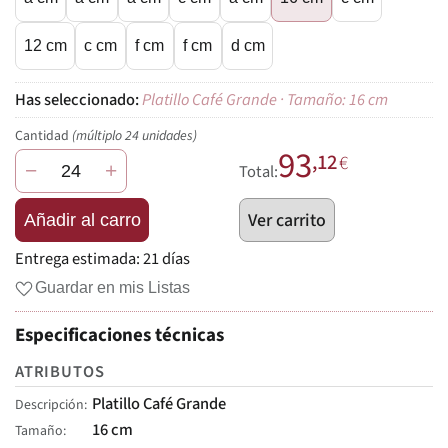
12 cm
c cm
f cm
f cm
d cm
Platillo Café Grande · Tamaño: 16 cm
Cantidad
(múltiplo 24 unidades)
93
,12
€
−
+
Total:
Ver carrito
Añadir al carro
Entrega estimada:
21 días
Guardar en mis Listas
Especificaciones técnicas
ATRIBUTOS
Platillo Café Grande
Descripción
16 cm
Tamaño