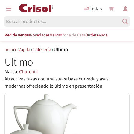
Listas
Red de ventas
Novedades
Marcas
Zona de Cata
Outlet
Ayuda
Inicio
›
Vajilla
›
Cafetería
›
Ultimo
Ultimo
Marca:
Churchill
Atractivas tazas con una suave base curvada y asas
modernas ofreciendo lo último en presentación