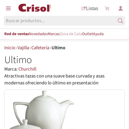
Listas
Red de ventas
Novedades
Marcas
Zona de Cata
Outlet
Ayuda
Inicio
›
Vajilla
›
Cafetería
›
Ultimo
Ultimo
Marca:
Churchill
Atractivas tazas con una suave base curvada y asas
modernas ofreciendo lo último en presentación