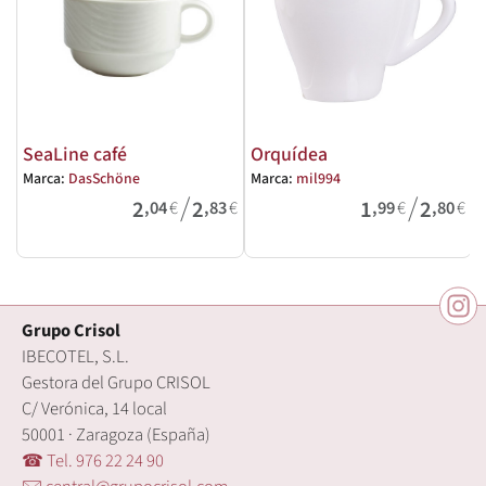
SeaLine café
Orquídea
Marca:
DasSchöne
Marca:
mil994
M
/
/
2
2
1
2
,04
€
,83
€
,99
€
,80
€
Grupo Crisol
IBECOTEL, S.L.
Gestora del Grupo CRISOL
C/ Verónica, 14 local
50001 · Zaragoza (España)
☎ Tel. 976 22 24 90