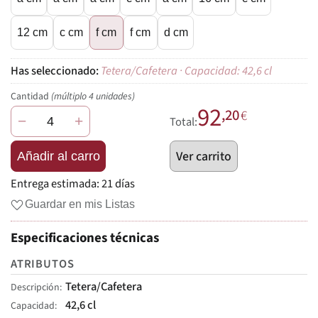
12 cm
c cm
f cm
f cm
d cm
Tetera/Cafetera · Capacidad: 42,6 cl
Cantidad
(múltiplo 4 unidades)
92
,20
€
−
+
Total:
Ver carrito
Añadir al carro
Entrega estimada:
21 días
Guardar en mis Listas
Especificaciones técnicas
ATRIBUTOS
Tetera/Cafetera
Descripción
42,6 cl
Capacidad