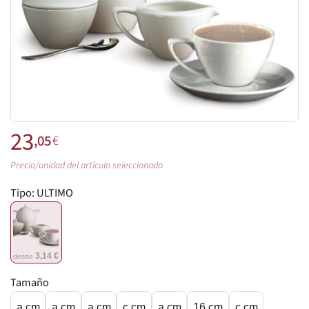
23
,05
€
Precio/unidad del artículo seleccionado
Tipo:
ULTIMO
3,14 €
desde
Tamaño
a cm
a cm
a cm
c cm
a cm
16 cm
c cm