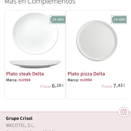
Más en Complementos
24-48H
24-48H
Plato steak Delta
Plato pizza Delta
Marca:
mil994
Marca:
mil994
M
6
7
,28
€
,43
€
Precio
Precio
Grupo Crisol
IBECOTEL, S.L.