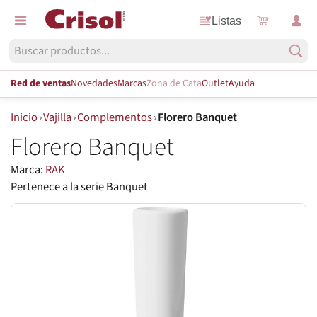
Listas
Red de ventas
Novedades
Marcas
Zona de Cata
Outlet
Ayuda
Inicio
›
Vajilla
›
Complementos
›
Florero Banquet
Florero Banquet
Marca:
RAK
Pertenece a la serie Banquet