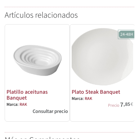
Artículos relacionados
24-48H
Platillo aceitunas
Plato Steak Banquet
Banquet
Marca:
RAK
M
7
,85
€
Marca:
RAK
Precio
Consultar precio