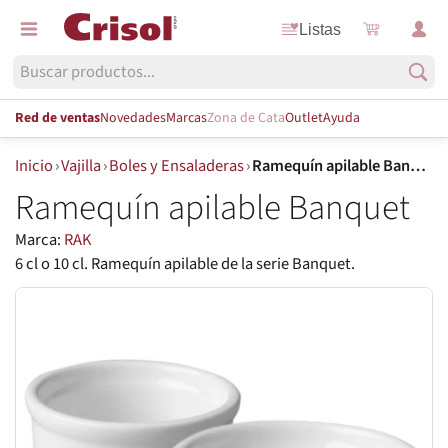
Listas
Red de ventas
Novedades
Marcas
Zona de Cata
Outlet
Ayuda
Inicio
›
Vajilla
›
Boles y Ensaladeras
›
Ramequín apilable Banquet
Ramequín apilable Banquet
Marca:
RAK
6 cl o 10 cl. Ramequín apilable de la serie Banquet.