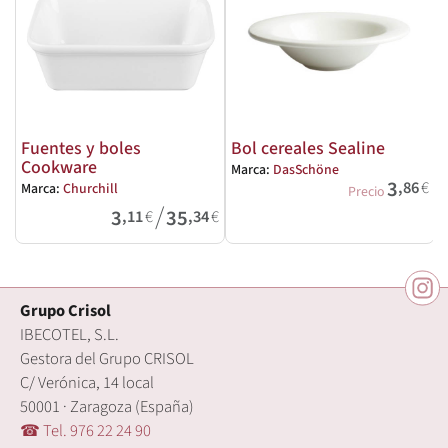
Fuentes y boles
Bol cereales Sealine
Cookware
Marca:
DasSchöne
M
3
,86
€
Marca:
Churchill
Precio
/
3
35
,11
€
,34
€
Grupo Crisol
IBECOTEL, S.L.
Gestora del Grupo CRISOL
C/ Verónica, 14 local
50001 · Zaragoza (España)
☎ Tel. 976 22 24 90