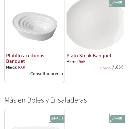
24-48H
Platillo aceitunas
Plato Steak Banquet
Banquet
Marca:
RAK
M
7
,85
€
Marca:
RAK
Precio
Consultar precio
Más en Boles y Ensaladeras
24-48H
24-48H