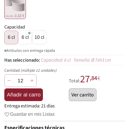
2,32 €
desde
Capacidad
6 cl
6 cl
10 cl
Artículos con entrega rápida
Capacidad: 6 cl · Tamaño: Ø 7xh3 cm
Cantidad
(múltiplo 12 unidades)
27
,84
€
−
+
Total:
Ver carrito
Añadir al carro
Entrega estimada:
21 días
Guardar en mis Listas
Especificaciones técnicas