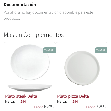
Documentación
Por ahora no hay documentación disponible para este
producto.
Más en Complementos
24-48H
24-48H
Plato steak Delta
Plato pizza Delta
Marca:
mil994
Marca:
mil994
M
6
7
,28
€
,43
€
Precio
Precio