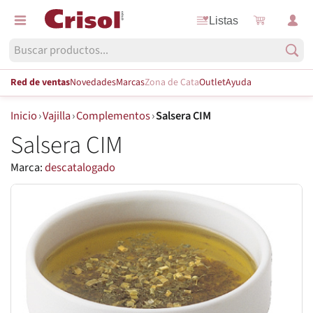
Listas
Red de ventas
Novedades
Marcas
Zona de Cata
Outlet
Ayuda
Inicio
›
Vajilla
›
Complementos
›
Salsera CIM
Salsera CIM
Marca:
descatalogado