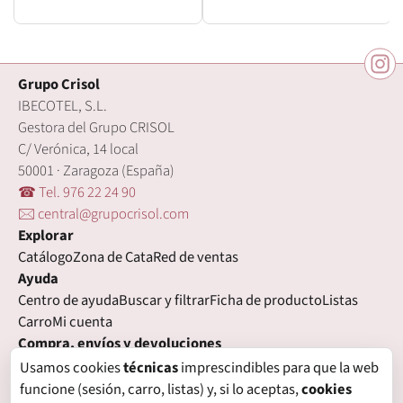
Grupo Crisol
IBECOTEL, S.L.
Gestora del Grupo CRISOL
C/ Verónica, 14 local
50001 · Zaragoza (España)
☎ Tel. 976 22 24 90
🖂 central@grupocrisol.com
Explorar
Catálogo
Zona de Cata
Red de ventas
Ayuda
Centro de ayuda
Buscar y filtrar
Ficha de producto
Listas
Carro
Mi cuenta
Compra, envíos y devoluciones
Condiciones de compra
Formas de pago
Gastos de envío
Usamos cookies
técnicas
imprescindibles para que la web
Plazos de entrega
Devoluciones
Garantía
funcione (sesión, carro, listas) y, si lo aceptas,
cookies