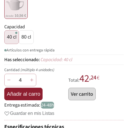
10,56 €
desde
Capacidad
40 cl
80 cl
Artículos con entrega rápida
Capacidad: 40 cl
Cantidad
(múltiplo 4 unidades)
42
,24
€
−
+
Total:
Ver carrito
Añadir al carro
Entrega estimada:
24-48h
Guardar en mis Listas
Especificaciones técnicas