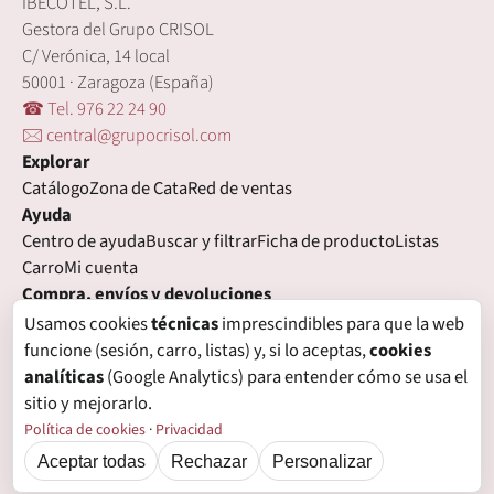
IBECOTEL, S.L.
Gestora del Grupo CRISOL
C/ Verónica, 14 local
50001 · Zaragoza (España)
☎ Tel. 976 22 24 90
🖂 central@grupocrisol.com
Explorar
Catálogo
Zona de Cata
Red de ventas
Ayuda
Centro de ayuda
Buscar y filtrar
Ficha de producto
Listas
Carro
Mi cuenta
Compra, envíos y devoluciones
Condiciones de compra
Formas de pago
Gastos de envío
Usamos cookies
técnicas
imprescindibles para que la web
Plazos de entrega
Devoluciones
Garantía
funcione (sesión, carro, listas) y, si lo aceptas,
cookies
Legal
analíticas
(Google Analytics) para entender cómo se usa el
Aviso legal
Privacidad
Login con proveedores externos
sitio y mejorarlo.
Política de cookies
Preferencias de cookies
Política de cookies
·
Privacidad
Aceptar todas
Rechazar
Personalizar
© Grupo Crisol, 2026 — IBECOTEL, S.L. Todos los derechos reservados.