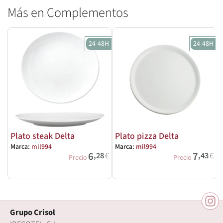
Más en Complementos
24-48H
24-48H
Plato steak Delta
Plato pizza Delta
Marca:
mil994
Marca:
mil994
M
6
7
,28
€
,43
€
Precio
Precio
Grupo Crisol