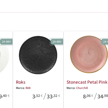
24-48H
24-48H
24-
Roks
Stonecast Petal Pink
Marca:
RAK
Marca:
Churchill
/
/
9
3
33
8
34
,40
€
,52
€
,32
€
,06
€
,9