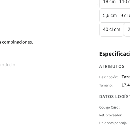
18 cm - 110 
5,6 cm - 9 cl
40 cl cm
2
es combinaciones.
Especificac
producto.
ATRIBUTOS
Taza
Descripción
17,4
Tamaño
DATOS LOGÍS
Código Crisol
Ref. proveedor
Unidades por caja