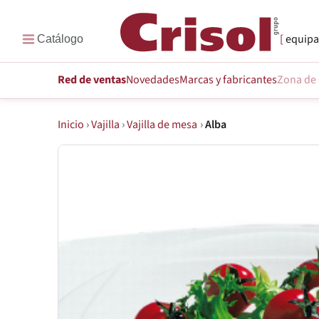
equipa
Red de ventas
Novedades
Marcas
y fabricantes
Zona de 
Inicio
›
Vajilla
›
Vajilla de mesa
›
Alba