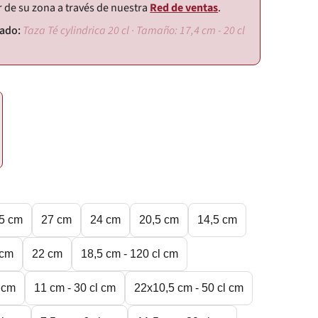
r de su zona a través de nuestra
Red de ventas
.
Taza Té cylindrica 20 cl · Tamaño: 17,4 cm - 20 cl
,5 cm
27 cm
24 cm
20,5 cm
14,5 cm
 cm
22 cm
18,5 cm - 120 cl cm
l cm
11 cm - 30 cl cm
22x10,5 cm - 50 cl cm