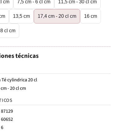
cl cm
7,5 cm - 6 cl cm
11,5 cm - 30 cl cm
 cm
13,5 cm
17,4 cm - 20 cl cm
16 cm
8 cl cm
iones técnicas
 Té cylindrica 20 cl
 cm - 20 cl cm
TICOS
87129
60652
6