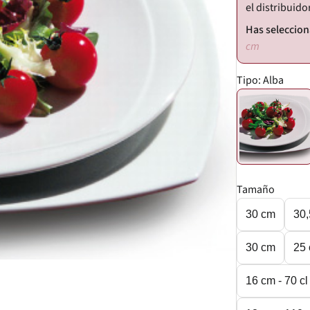
el distribuido
cm
Tipo:
Alba
Tamaño
30 cm
30
30 cm
25
16 cm - 70 c