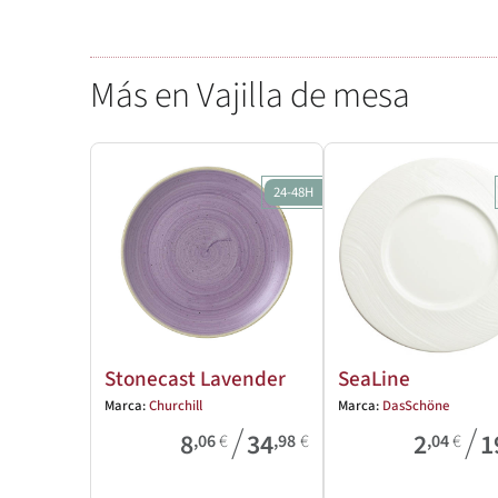
Más en Vajilla de mesa
24-48H
Stonecast Lavender
SeaLine
Marca:
Churchill
Marca:
DasSchöne
/
/
8
34
2
1
,06
€
,98
€
,04
€