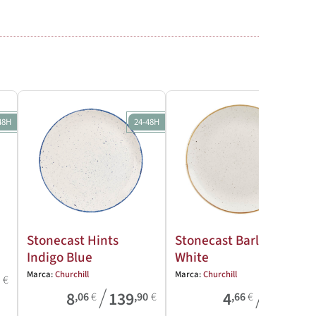
48H
24-48H
24-48H
Stonecast Hints
Stonecast Barley
Indigo Blue
White
Marca:
Churchill
Marca:
Churchill
8
€
/
/
8
139
4
39
,06
€
,90
€
,66
€
,61
€