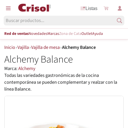
Listas
Red de ventas
Novedades
Marcas
Zona de Cata
Outlet
Ayuda
Inicio
›
Vajilla
›
Vajilla de mesa
›
Alchemy Balance
Alchemy Balance
Marca:
Alchemy
Todas las variedades gastronómicas de la cocina
contemporánea se pueden complementar y realzar con la
línea Balance.