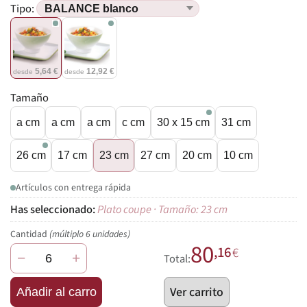
Tipo:
5,64 €
12,92 €
desde
desde
Tamaño
a cm
a cm
a cm
c cm
30 x 15 cm
31 cm
26 cm
17 cm
23 cm
27 cm
20 cm
10 cm
Artículos con entrega rápida
Plato coupe · Tamaño: 23 cm
Cantidad
(múltiplo 6 unidades)
80
,16
€
−
+
Total:
Ver carrito
Añadir al carro