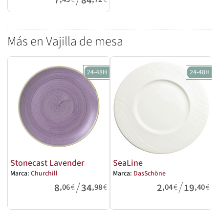
7
84
Más en Vajilla de mesa
24-48H
24-48H
Stonecast Lavender
SeaLine
Marca:
Churchill
Marca:
DasSchöne
M
/
/
8
34
2
19
,06
€
,98
€
,04
€
,40
€