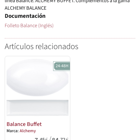
línea Balance. ALCHEMY BUFFET. Complementos a la gama
ALCHEMY BALANCE
Documentación
Folleto Balance (Inglés)
Artículos relacionados
24-48H
Balance Buffet
Marca:
Alchemy
/
,45
€
,72
€