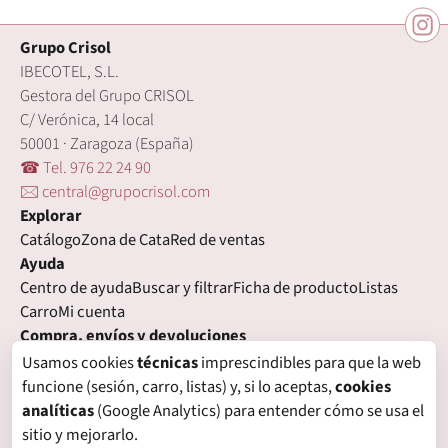
Grupo Crisol
IBECOTEL, S.L.
Gestora del Grupo CRISOL
C/ Verónica, 14 local
50001 · Zaragoza (España)
☎ Tel. 976 22 24 90
🖂 central@grupocrisol.com
Explorar
Catálogo
Zona de Cata
Red de ventas
Ayuda
Centro de ayuda
Buscar y filtrar
Ficha de producto
Listas
Carro
Mi cuenta
Compra, envíos y devoluciones
Condiciones de compra
Formas de pago
Gastos de envío
Usamos cookies
técnicas
imprescindibles para que la web
Plazos de entrega
Devoluciones
Garantía
funcione (sesión, carro, listas) y, si lo aceptas,
cookies
Legal
analíticas
(Google Analytics) para entender cómo se usa el
Aviso legal
Privacidad
Login con proveedores externos
sitio y mejorarlo.