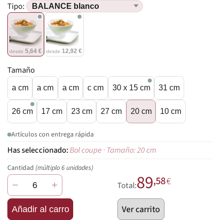
Tipo:
5,64 €
12,92 €
desde
desde
Tamaño
a cm
a cm
a cm
c cm
30 x 15 cm
31 cm
26 cm
17 cm
23 cm
27 cm
20 cm
10 cm
Artículos con entrega rápida
Bol coupe · Tamaño: 20 cm
Cantidad
(múltiplo 6 unidades)
89
,58
€
−
+
Total:
Ver carrito
Añadir al carro