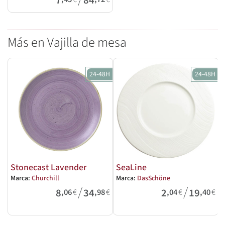
7
84
Más en Vajilla de mesa
24-48H
24-48H
Stonecast Lavender
SeaLine
Marca:
Churchill
Marca:
DasSchöne
M
/
/
8
34
2
19
,06
€
,98
€
,04
€
,40
€