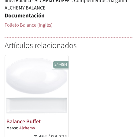
línea Balance. ALCHEMY BUFFET. Complementos a la gama
ALCHEMY BALANCE
Documentación
Folleto Balance (Inglés)
Artículos relacionados
24-48H
Balance Buffet
Marca:
Alchemy
/
,45
€
,72
€