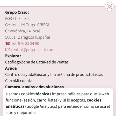
Grupo Crisol
IBECOTEL, S.L.
Gestora del Grupo CRISOL
C/ Verónica, 14 local
50001 · Zaragoza (España)
☎ Tel. 976 22 24 90
🖂 central@grupocrisol.com
Explorar
Catálogo
Zona de Cata
Red de ventas
Ayuda
Centro de ayuda
Buscar y filtrar
Ficha de producto
Listas
Carro
Mi cuenta
Compra, envíos y devoluciones
Condiciones de compra
Formas de pago
Gastos de envío
Usamos cookies
técnicas
imprescindibles para que la web
Plazos de entrega
Devoluciones
Garantía
funcione (sesión, carro, listas) y, si lo aceptas,
cookies
Legal
analíticas
(Google Analytics) para entender cómo se usa el
Aviso legal
Privacidad
Login con proveedores externos
sitio y mejorarlo.