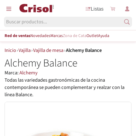
Listas
Red de ventas
Novedades
Marcas
Zona de Cata
Outlet
Ayuda
Inicio
›
Vajilla
›
Vajilla de mesa
›
Alchemy Balance
Alchemy Balance
Marca:
Alchemy
Todas las variedades gastronómicas de la cocina
contemporánea se pueden complementar y realzar con la
línea Balance.