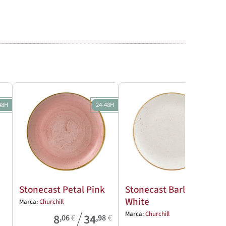
48H
24-48H
24-48H
Stonecast Petal Pink
Stonecast Barley
White
Marca:
Churchill
/
Marca:
Churchill
8
34
,06
€
,98
€