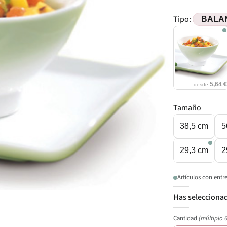
Tipo:
5,64 
desde
Tamaño
38,5 cm
5
29,3 cm
2
Artículos con entr
Cantidad
(múltiplo 