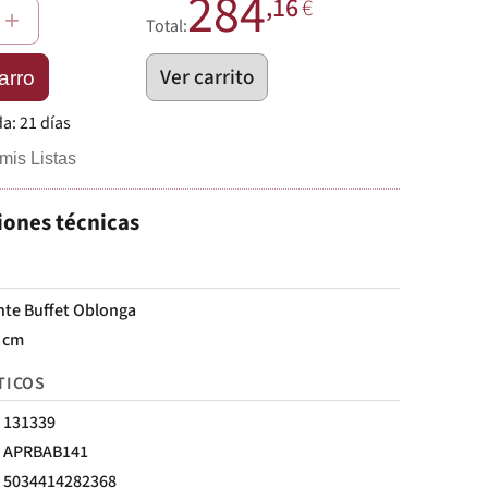
284
,16
€
+
Total:
Ver carrito
arro
da:
21 días
mis Listas
iones técnicas
nte Buffet Oblonga
2 cm
TICOS
131339
APRBAB141
5034414282368