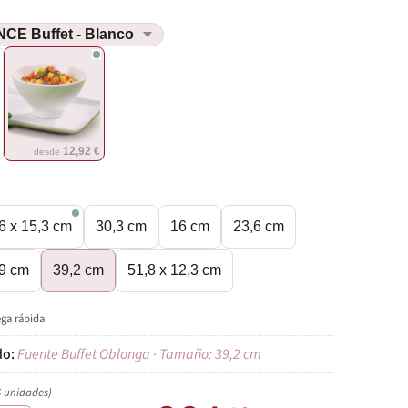
€
12,92 €
desde
6 x 15,3 cm
30,3 cm
16 cm
23,6 cm
9 cm
39,2 cm
51,8 x 12,3 cm
ega rápida
Fuente Buffet Oblonga · Tamaño: 39,2 cm
6 unidades)