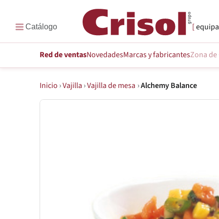
equipa
Red de ventas
Novedades
Marcas
y fabricantes
Zona de 
Inicio
›
Vajilla
›
Vajilla de mesa
›
Alchemy Balance