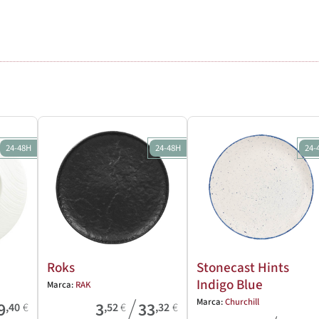
24-48H
24-48H
24-
Roks
Stonecast Hints
Indigo Blue
Marca:
RAK
/
Marca:
Churchill
9
3
33
,40
€
,52
€
,32
€