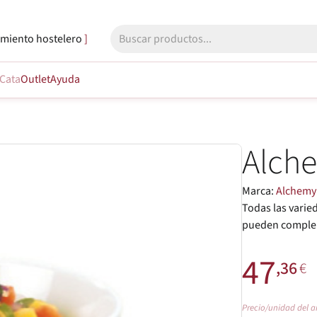
miento hostelero
Cata
Outlet
Ayuda
Alch
Marca:
Alchemy
Todas las vari
pueden compleme
47
,36
€
Precio/unidad del a