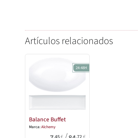
Artículos relacionados
24-48H
Balance Buffet
Marca:
Alchemy
/
7
84
,45
€
,72
€