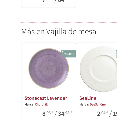
Más en Vajilla de mesa
24-48H
Stonecast Lavender
SeaLine
Marca:
Churchill
Marca:
DasSchöne
/
/
8
34
2
1
,06
€
,98
€
,04
€