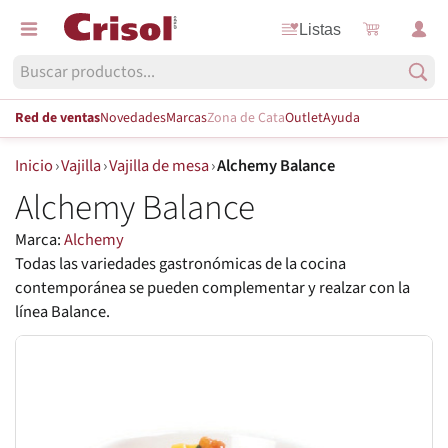
Listas
Red de ventas
Novedades
Marcas
Zona de Cata
Outlet
Ayuda
Inicio
›
Vajilla
›
Vajilla de mesa
›
Alchemy Balance
Alchemy Balance
Marca:
Alchemy
Todas las variedades gastronómicas de la cocina
contemporánea se pueden complementar y realzar con la
línea Balance.