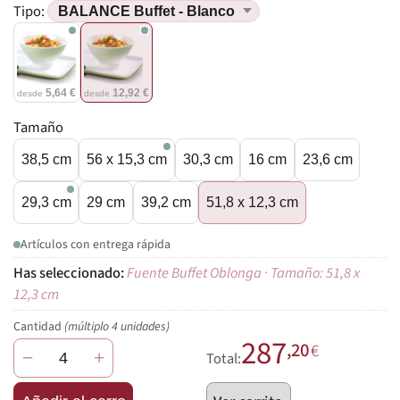
Tipo:
5,64 €
12,92 €
desde
desde
Tamaño
38,5 cm
56 x 15,3 cm
30,3 cm
16 cm
23,6 cm
29,3 cm
29 cm
39,2 cm
51,8 x 12,3 cm
Artículos con entrega rápida
Fuente Buffet Oblonga · Tamaño: 51,8 x
12,3 cm
Cantidad
(múltiplo 4 unidades)
287
,20
€
−
+
Total: