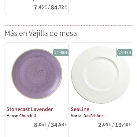
/
7
84
,45
€
,72
€
Más en Vajilla de mesa
24-48H
24-48H
Stonecast Lavender
SeaLine
Marca:
Churchill
Marca:
DasSchöne
M
/
/
8
34
2
19
,06
€
,98
€
,04
€
,40
€