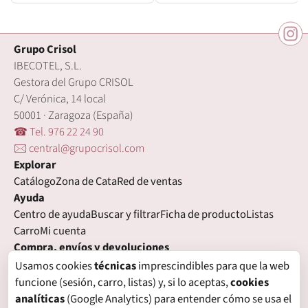
Grupo Crisol
IBECOTEL, S.L.
Gestora del Grupo CRISOL
C/ Verónica, 14 local
50001 · Zaragoza (España)
☎ Tel. 976 22 24 90
🖂 central@grupocrisol.com
Explorar
Catálogo
Zona de Cata
Red de ventas
Ayuda
Centro de ayuda
Buscar y filtrar
Ficha de producto
Listas
Carro
Mi cuenta
Compra, envíos y devoluciones
Condiciones de compra
Formas de pago
Gastos de envío
Usamos cookies
técnicas
imprescindibles para que la web
Plazos de entrega
Devoluciones
Garantía
funcione (sesión, carro, listas) y, si lo aceptas,
cookies
Legal
analíticas
(Google Analytics) para entender cómo se usa el