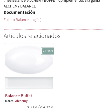
línea Balance. ALCHEMY BUFFET. Complementos a la gama
ALCHEMY BALANCE
Documentación
Folleto Balance (Inglés)
Artículos relacionados
24-48H
Balance Buffet
Marca:
Alchemy
/
,45
€
,72
€