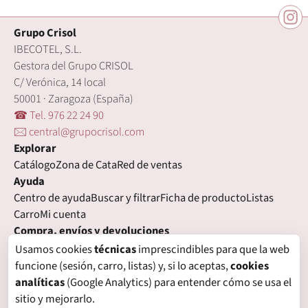
Grupo Crisol
IBECOTEL, S.L.
Gestora del Grupo CRISOL
C/ Verónica, 14 local
50001 · Zaragoza (España)
☎ Tel. 976 22 24 90
🖂 central@grupocrisol.com
Explorar
Catálogo
Zona de Cata
Red de ventas
Ayuda
Centro de ayuda
Buscar y filtrar
Ficha de producto
Listas
Carro
Mi cuenta
Compra, envíos y devoluciones
Condiciones de compra
Formas de pago
Gastos de envío
Usamos cookies
técnicas
imprescindibles para que la web
Plazos de entrega
Devoluciones
Garantía
funcione (sesión, carro, listas) y, si lo aceptas,
cookies
Legal
analíticas
(Google Analytics) para entender cómo se usa el
Aviso legal
Privacidad
Login con proveedores externos
sitio y mejorarlo.