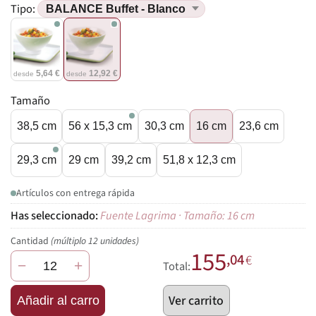
Tipo:
5,64 €
12,92 €
desde
desde
Tamaño
38,5 cm
56 x 15,3 cm
30,3 cm
16 cm
23,6 cm
29,3 cm
29 cm
39,2 cm
51,8 x 12,3 cm
Artículos con entrega rápida
Fuente Lagrima · Tamaño: 16 cm
Cantidad
(múltiplo 12 unidades)
155
,04
€
−
+
Total:
Ver carrito
Añadir al carro