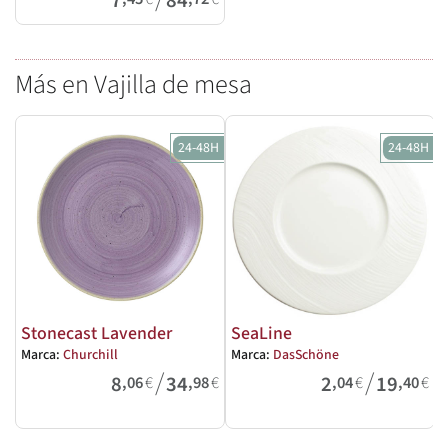
7
84
Más en Vajilla de mesa
24-48H
24-48H
Stonecast Lavender
SeaLine
Marca:
Churchill
Marca:
DasSchöne
M
/
/
8
34
2
19
,06
€
,98
€
,04
€
,40
€