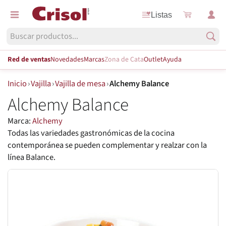
Listas
Red de ventas
Novedades
Marcas
Zona de Cata
Outlet
Ayuda
Inicio
›
Vajilla
›
Vajilla de mesa
›
Alchemy Balance
Alchemy Balance
Marca:
Alchemy
Todas las variedades gastronómicas de la cocina
contemporánea se pueden complementar y realzar con la
línea Balance.