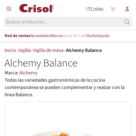
Listas
Red de ventas
Novedades
Marcas
Zona de Cata
Outlet
Ayuda
Inicio
›
Vajilla
›
Vajilla de mesa
›
Alchemy Balance
Alchemy Balance
Marca:
Alchemy
Todas las variedades gastronómicas de la cocina
contemporánea se pueden complementar y realzar con la
línea Balance.