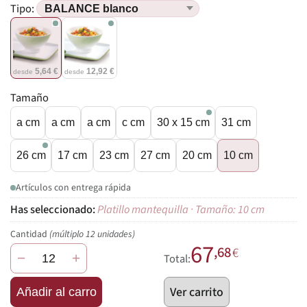
Tipo:
5,64 €
12,92 €
desde
desde
Tamaño
a cm
a cm
a cm
c cm
30 x 15 cm
31 cm
26 cm
17 cm
23 cm
27 cm
20 cm
10 cm
Artículos con entrega rápida
Platillo mantequilla · Tamaño: 10 cm
Cantidad
(múltiplo 12 unidades)
67
,68
€
−
+
Total:
Ver carrito
Añadir al carro