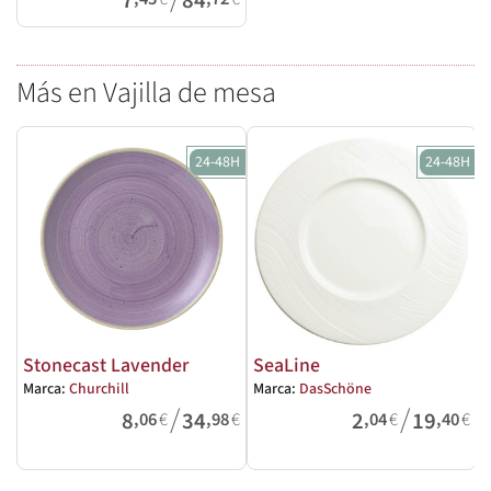
7
84
Más en Vajilla de mesa
24-48H
24-48H
Stonecast Lavender
SeaLine
Marca:
Churchill
Marca:
DasSchöne
M
/
/
8
34
2
19
,06
€
,98
€
,04
€
,40
€