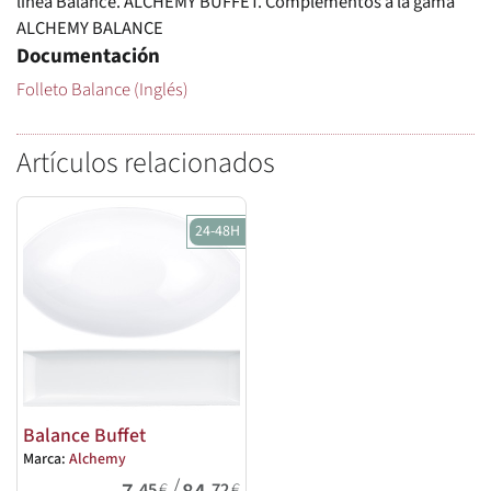
línea Balance. ALCHEMY BUFFET. Complementos a la gama
ALCHEMY BALANCE
Documentación
Folleto Balance (Inglés)
Artículos relacionados
24-48H
Balance Buffet
Marca:
Alchemy
/
,45
€
,72
€