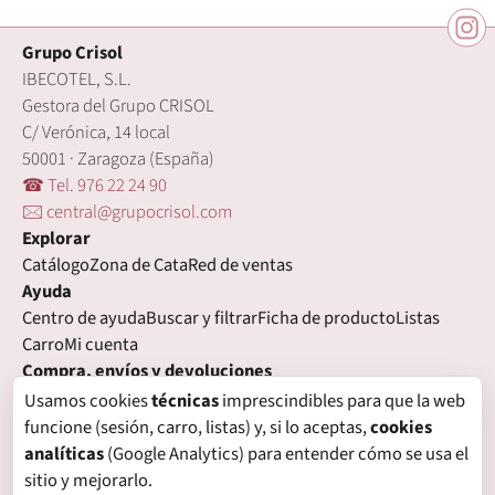
Grupo Crisol
IBECOTEL, S.L.
Gestora del Grupo CRISOL
C/ Verónica, 14 local
50001 · Zaragoza (España)
☎ Tel. 976 22 24 90
🖂 central@grupocrisol.com
Explorar
Catálogo
Zona de Cata
Red de ventas
Ayuda
Centro de ayuda
Buscar y filtrar
Ficha de producto
Listas
Carro
Mi cuenta
Compra, envíos y devoluciones
Condiciones de compra
Formas de pago
Gastos de envío
Usamos cookies
técnicas
imprescindibles para que la web
Plazos de entrega
Devoluciones
Garantía
funcione (sesión, carro, listas) y, si lo aceptas,
cookies
Legal
analíticas
(Google Analytics) para entender cómo se usa el
Aviso legal
Privacidad
Login con proveedores externos
sitio y mejorarlo.