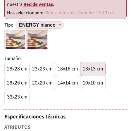
nuestra
Red de ventas
.
Plato cuadrado · Tamaño: 13x13 cm
Tipo:
Tamaño
28x28 cm
23x23 cm
18x18 cm
13x13 cm
26x26 cm
20x20 cm
14x14 cm
10x10 cm
33x23 cm
Especificaciones técnicas
ATRIBUTOS