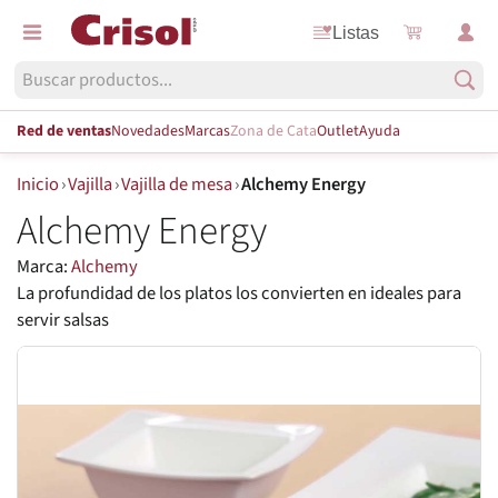
Listas
Red de ventas
Novedades
Marcas
Zona de Cata
Outlet
Ayuda
Inicio
›
Vajilla
›
Vajilla de mesa
›
Alchemy Energy
Alchemy Energy
Marca:
Alchemy
La profundidad de los platos los convierten en ideales para
servir salsas