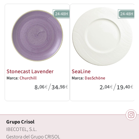
24-48H
24-48H
Stonecast Lavender
SeaLine
Marca:
Churchill
Marca:
DasSchöne
M
/
/
8
34
2
19
,06
€
,98
€
,04
€
,40
€
Grupo Crisol
IBECOTEL, S.L.
Gestora del Grupo CRISOL