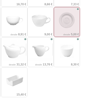
€
16,70 €
8,66 €
7,33 €
€
8,91 €
9,00 €
5,00 €
desde
desde
€
31,32 €
13,76 €
8,30 €
desde
desde
€
15,40 €