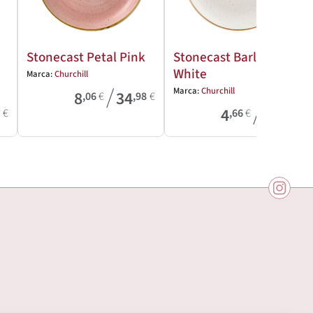
Stonecast Petal Pink
Stonecast Barley
White
Marca:
Churchill
/
Marca:
Churchill
8
34
,06
€
,98
€
/
4
39
0
€
,66
€
,61
€