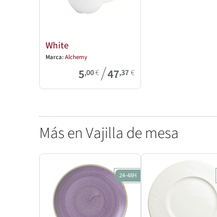
White
Marca:
Alchemy
/
5
47
,00
€
,37
€
Más en Vajilla de mesa
24-48H