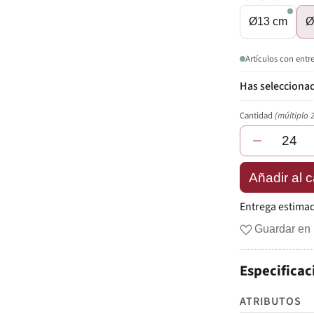
Ø13 cm
Ø
Artículos con entr
Cantidad
(múltiplo 
−
Añadir al c
Entrega estima
Guardar en 
Especificac
ATRIBUTOS