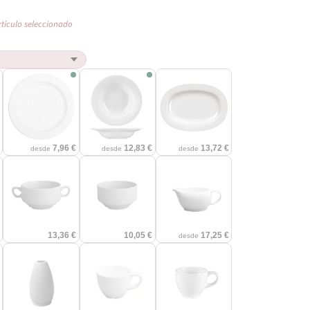
rtículo seleccionado
€
7,96 €
12,83 €
13,72 €
desde
desde
desde
€
13,36 €
10,05 €
17,25 €
desde