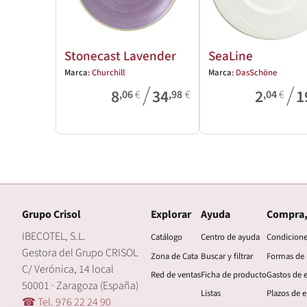
Stonecast Lavender
SeaLine
Marca:
Churchill
Marca:
DasSchöne
/
/
8
34
2
1
,06
€
,98
€
,04
€
Grupo Crisol
Explorar
Ayuda
Compra,
IBECOTEL, S.L.
Catálogo
Centro de ayuda
Condicion
Gestora del Grupo CRISOL
Zona de Cata
Buscar y filtrar
Formas de
C/ Verónica, 14 local
Red de ventas
Ficha de producto
Gastos de 
50001 · Zaragoza (España)
Listas
Plazos de e
☎ Tel. 976 22 24 90