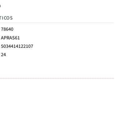
m
TICOS
78640
APRAS61
5034414122107
24