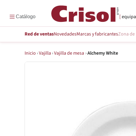
equipa
Red de ventas
Novedades
Marcas
y fabricantes
Zona de 
Inicio
›
Vajilla
›
Vajilla de mesa
›
Alchemy White