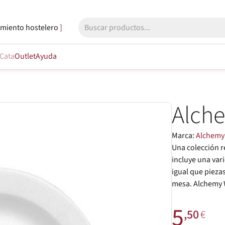
miento hostelero
Cata
Outlet
Ayuda
Alch
Marca:
Alchemy
Una colección r
incluye una va
igual que pieza
mesa. Alchemy W
5
,50
€