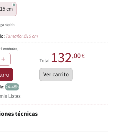
15 cm
ega rápida
Tamaño: Ø15 cm
24 unidades)
132
,00
€
+
Total:
Ver carrito
arro
da:
24-48h
mis Listas
iones técnicas