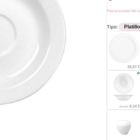
Precio/unidad del a
Tipo:
38,97 
8,34 
desde