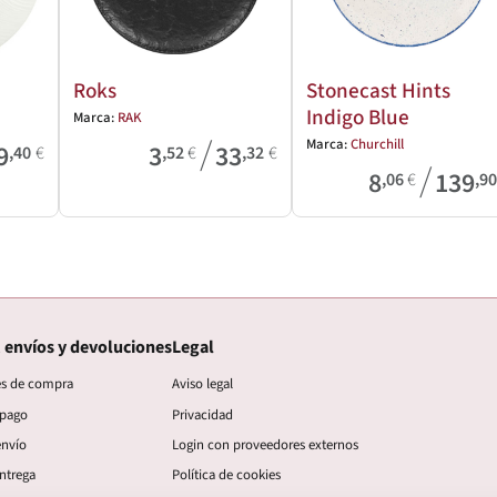
Roks
Stonecast Hints
Indigo Blue
Marca:
RAK
/
Marca:
Churchill
9
3
33
,40
€
,52
€
,32
€
/
8
139
,06
€
,9
 envíos y devoluciones
Legal
es de compra
Aviso legal
 pago
Privacidad
envío
Login con proveedores externos
ntrega
Política de cookies