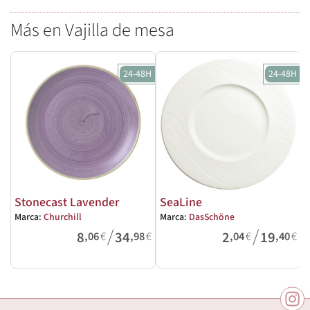
Más en Vajilla de mesa
24-48H
24-48H
Stonecast Lavender
SeaLine
Marca:
Churchill
Marca:
DasSchöne
M
/
/
8
34
2
19
,06
€
,98
€
,04
€
,40
€