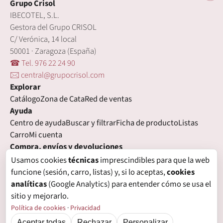
Grupo Crisol
IBECOTEL, S.L.
Gestora del Grupo CRISOL
C/ Verónica, 14 local
50001 · Zaragoza (España)
☎ Tel. 976 22 24 90
🖂 central@grupocrisol.com
Explorar
Catálogo
Zona de Cata
Red de ventas
Ayuda
Centro de ayuda
Buscar y filtrar
Ficha de producto
Listas
Carro
Mi cuenta
Compra, envíos y devoluciones
Condiciones de compra
Formas de pago
Gastos de envío
Usamos cookies
técnicas
imprescindibles para que la web
Plazos de entrega
Devoluciones
Garantía
funcione (sesión, carro, listas) y, si lo aceptas,
cookies
Legal
analíticas
(Google Analytics) para entender cómo se usa el
Aviso legal
Privacidad
Login con proveedores externos
sitio y mejorarlo.
Política de cookies
Preferencias de cookies
Política de cookies
·
Privacidad
Aceptar todas
Rechazar
Personalizar