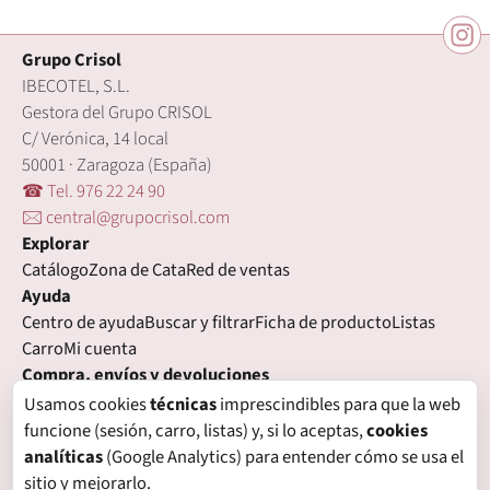
Grupo Crisol
IBECOTEL, S.L.
Gestora del Grupo CRISOL
C/ Verónica, 14 local
50001 · Zaragoza (España)
☎ Tel. 976 22 24 90
🖂 central@grupocrisol.com
Explorar
Catálogo
Zona de Cata
Red de ventas
Ayuda
Centro de ayuda
Buscar y filtrar
Ficha de producto
Listas
Carro
Mi cuenta
Compra, envíos y devoluciones
Condiciones de compra
Formas de pago
Gastos de envío
Usamos cookies
técnicas
imprescindibles para que la web
Plazos de entrega
Devoluciones
Garantía
funcione (sesión, carro, listas) y, si lo aceptas,
cookies
Legal
analíticas
(Google Analytics) para entender cómo se usa el
Aviso legal
Privacidad
Login con proveedores externos
sitio y mejorarlo.