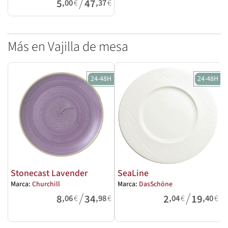
/
5
47
,00
€
,37
€
Más en Vajilla de mesa
24-48H
24-48H
Stonecast Lavender
SeaLine
Marca:
Churchill
Marca:
DasSchöne
M
/
/
8
34
2
19
,06
€
,98
€
,04
€
,40
€