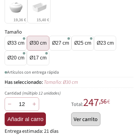
19,36 €
15,40 €
Tamaño
Ø33 cm
Ø30 cm
Ø27 cm
Ø25 cm
Ø23 cm
Ø20 cm
Ø17 cm
Artículos con entrega rápida
Tamaño: Ø30 cm
Cantidad
(múltiplo 12 unidades)
247
,56
€
−
+
Total:
Ver carrito
Añadir al carro
Entrega estimada:
21 días