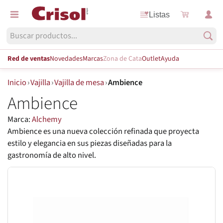
Listas
Red de ventas
Novedades
Marcas
Zona de Cata
Outlet
Ayuda
Inicio
›
Vajilla
›
Vajilla de mesa
›
Ambience
Ambience
Marca:
Alchemy
Ambience es una nueva colección refinada que proyecta
estilo y elegancia en sus piezas diseñadas para la
gastronomía de alto nivel.