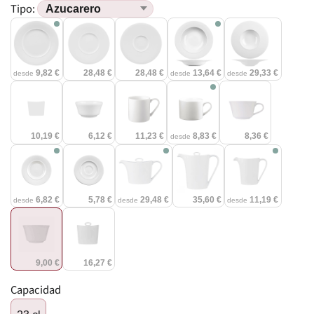
Tipo:
9,82 €
28,48 €
28,48 €
13,64 €
29,33 €
desde
desde
desde
10,19 €
6,12 €
11,23 €
8,83 €
8,36 €
desde
6,82 €
5,78 €
29,48 €
35,60 €
11,19 €
desde
desde
desde
9,00 €
16,27 €
Capacidad