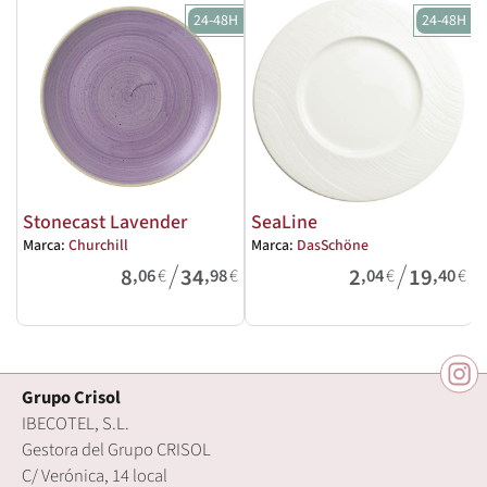
24-48H
24-48H
Stonecast Lavender
SeaLine
Marca:
Churchill
Marca:
DasSchöne
M
/
/
8
34
2
19
,06
€
,98
€
,04
€
,40
€
Grupo Crisol
IBECOTEL, S.L.
Gestora del Grupo CRISOL
C/ Verónica, 14 local