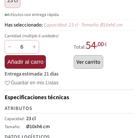
23 cl
Artículos con entrega rápida
Capacidad: 23 cl · Tamaño: Ø10xh6 cm
Cantidad
(múltiplo 6 unidades)
54
,00
€
−
+
Total:
Ver carrito
Añadir al carro
Entrega estimada:
21 días
Guardar en mis Listas
Especificaciones técnicas
ATRIBUTOS
23 cl
Capacidad
Ø10xh6 cm
Tamaño
DATOS LOGÍSTICOS