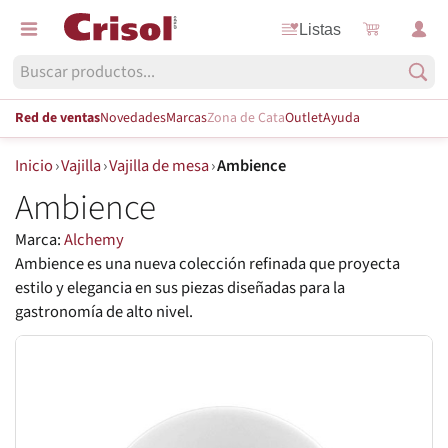
Listas
Red de ventas
Novedades
Marcas
Zona de Cata
Outlet
Ayuda
Inicio
›
Vajilla
›
Vajilla de mesa
›
Ambience
Ambience
Marca:
Alchemy
Ambience es una nueva colección refinada que proyecta
estilo y elegancia en sus piezas diseñadas para la
gastronomía de alto nivel.