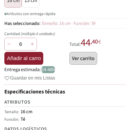
16 cm
13 cm
Artículos con entrega rápida
Tamaño: 16 cm · Función: Té
Cantidad
(múltiplo 6 unidades)
44
,40
€
−
+
Total:
Ver carrito
Añadir al carro
Entrega estimada:
24-48h
Guardar en mis Listas
Especificaciones técnicas
ATRIBUTOS
16 cm
Tamaño
Té
Función
DATOS LOGÍSTICOS