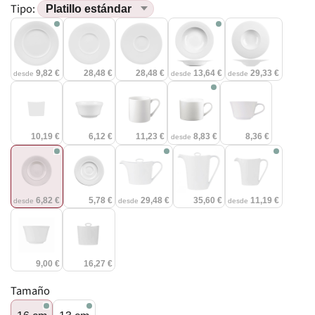
Tipo:
9,82 €
28,48 €
28,48 €
13,64 €
29,33 €
desde
desde
desde
10,19 €
6,12 €
11,23 €
8,83 €
8,36 €
desde
6,82 €
5,78 €
29,48 €
35,60 €
11,19 €
desde
desde
desde
9,00 €
16,27 €
Tamaño