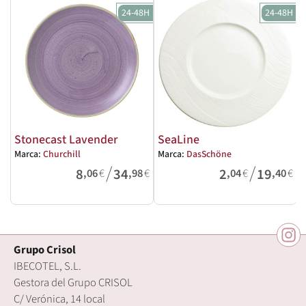
24-48H
24-48H
Stonecast Lavender
SeaLine
Marca:
Churchill
Marca:
DasSchöne
M
/
/
8
34
2
19
,06
€
,98
€
,04
€
,40
€
Grupo Crisol
IBECOTEL, S.L.
Gestora del Grupo CRISOL
C/ Verónica, 14 local