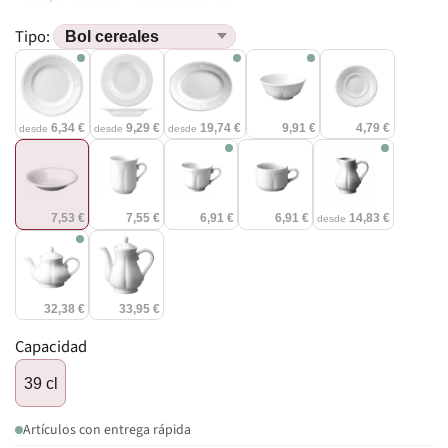
Tipo:
6,34 €
9,29 €
19,74 €
9,91 €
4,79 €
desde
desde
desde
7,53 €
7,55 €
6,91 €
6,91 €
14,83 €
desde
32,38 €
33,95 €
Capacidad
39 cl
Artículos con entrega rápida