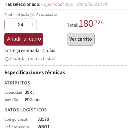
Capacidad: 39 cl · Tamaño: Ø18 cm
Cantidad
(múltiplo 24 unidades)
180
,72
€
−
+
Total:
Ver carrito
Añadir al carro
Entrega estimada:
21 días
Guardar en mis Listas
Especificaciones técnicas
ATRIBUTOS
39 cl
Capacidad
Ø18 cm
Tamaño
DATOS LOGÍSTICOS
33570
Código Crisol
WBO1
Ref. proveedor