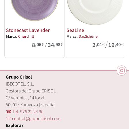
Stonecast Lavender
SeaLine
Marca:
Churchill
Marca:
DasSchöne
M
/
/
8
34
2
19
,06
€
,98
€
,04
€
,40
€
Grupo Crisol
IBECOTEL, S.L.
Gestora del Grupo CRISOL
C/ Verónica, 14 local
50001 · Zaragoza (España)
☎ Tel. 976 22 24 90
🖂 central@grupocrisol.com
Explorar