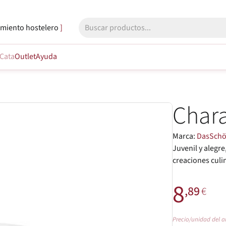
miento hostelero
Cata
Outlet
Ayuda
Chara
Marca:
DasSch
Juvenil y alegr
creaciones culi
8
,89
€
Precio/unidad del a