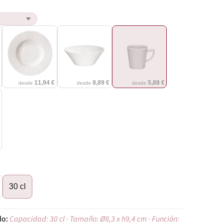
€
11,94 €
8,89 €
5,88 €
desde
desde
desde
€
30 cl
Capacidad: 30 cl · Tamaño: Ø8,3 x h9,4 cm · Función: