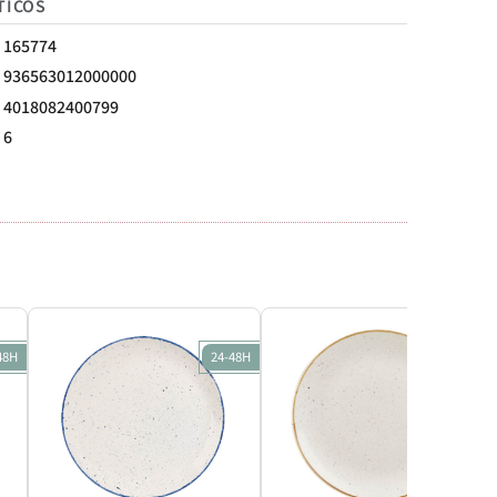
TICOS
165774
936563012000000
4018082400799
6
48H
24-48H
24-48H