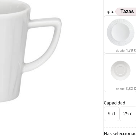
Tipo:
4,78 
desde
3,82 
desde
Capacidad
9 cl
25 cl