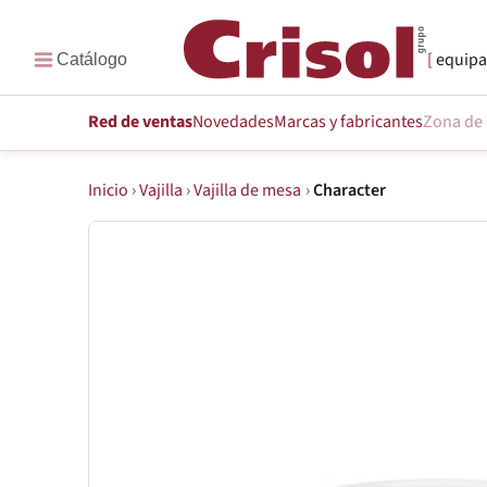
equipa
Red de ventas
Novedades
Marcas
y fabricantes
Zona de 
Inicio
›
Vajilla
›
Vajilla de mesa
›
Character