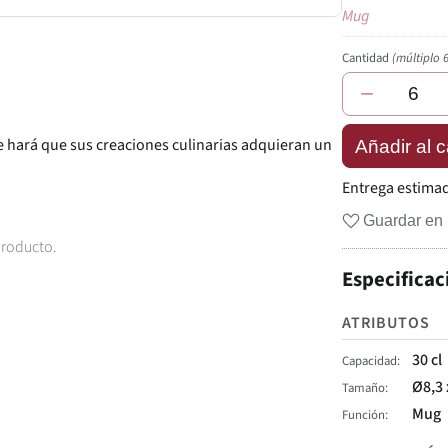
Mug
Cantidad
(múltiplo 
−
ve hará que sus creaciones culinarias adquieran un
Añadir al c
Entrega estima
Guardar en 
producto.
Especificac
ATRIBUTOS
30 cl
Capacidad
Ø8,3 
Tamaño
Mug
Función