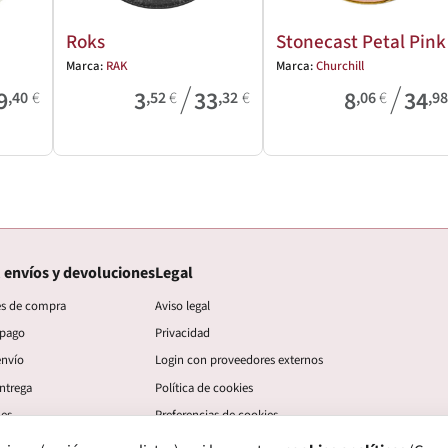
Roks
Stonecast Petal Pink
Marca:
RAK
Marca:
Churchill
/
/
9
3
33
8
34
,40
€
,52
€
,32
€
,06
€
,9
 envíos y devoluciones
Legal
es de compra
Aviso legal
 pago
Privacidad
envío
Login con proveedores externos
ntrega
Política de cookies
nes
Preferencias de cookies