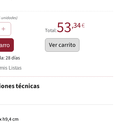
6 unidades)
53
,34
€
+
Total:
Ver carrito
arro
da:
28 días
mis Listas
iones técnicas
x h9,4 cm