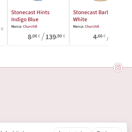
Stonecast Hints
Stonecast Barley
Indigo Blue
White
Marca:
Churchill
Marca:
Churchill
8
€
/
/
8
139
4
39
,06
€
,90
€
,66
€
,61
€