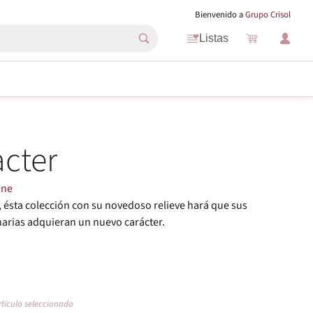
Bienvenido a
Grupo Crisol
Listas
cter
öne
e, ésta colección con su novedoso relieve hará que sus
narias adquieran un nuevo carácter.
rtículo seleccionado