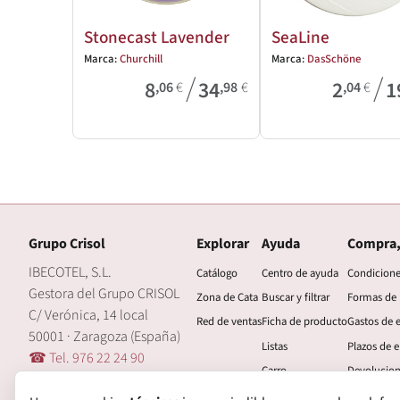
Stonecast Lavender
SeaLine
Marca:
Churchill
Marca:
DasSchöne
/
/
8
34
2
1
,06
€
,98
€
,04
€
Grupo Crisol
Explorar
Ayuda
Compra,
IBECOTEL, S.L.
Catálogo
Centro de ayuda
Condicion
Gestora del Grupo CRISOL
Zona de Cata
Buscar y filtrar
Formas de
C/ Verónica, 14 local
Red de ventas
Ficha de producto
Gastos de 
50001 · Zaragoza (España)
Listas
Plazos de e
☎ Tel. 976 22 24 90
Carro
Devolucio
🖂 central@grupocrisol.com
Mi cuenta
Garantía