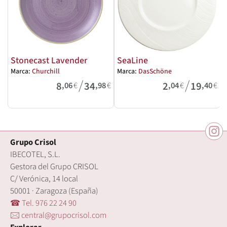
Stonecast Lavender
SeaLine
Marca:
Churchill
Marca:
DasSchöne
M
/
/
8
34
2
19
,06
€
,98
€
,04
€
,40
€
Grupo Crisol
IBECOTEL, S.L.
Gestora del Grupo CRISOL
C/ Verónica, 14 local
50001 · Zaragoza (España)
☎ Tel. 976 22 24 90
🖂 central@grupocrisol.com