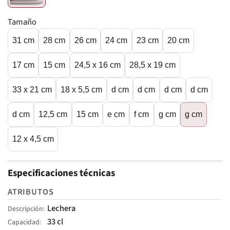
Tamaño
31 cm
28 cm
26 cm
24 cm
23 cm
20 cm
17 cm
15 cm
24,5 x 16 cm
28,5 x 19 cm
33 x 21 cm
18 x 5,5 cm
d cm
d cm
d cm
d cm
d cm
12,5 cm
15 cm
e cm
f cm
g cm
g cm
12 x 4,5 cm
Especificaciones técnicas
ATRIBUTOS
Lechera
Descripción
33 cl
Capacidad