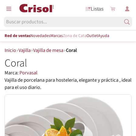
Listas
Red de ventas
Novedades
Marcas
Zona de Cata
Outlet
Ayuda
Inicio
›
Vajilla
›
Vajilla de mesa
›
Coral
Coral
Marca:
Porvasal
Vajilla de porcelana para hosteleria, elegante y práctica , ideal
para el uso diario.