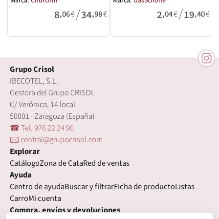
Marca:
Churchill
Marca:
DasSchöne
M
/
/
8
34
2
19
,06
€
,98
€
,04
€
,40
€
Grupo Crisol
IBECOTEL, S.L.
Gestora del Grupo CRISOL
C/ Verónica, 14 local
50001 · Zaragoza (España)
☎ Tel. 976 22 24 90
🖂 central@grupocrisol.com
Explorar
Catálogo
Zona de Cata
Red de ventas
Ayuda
Centro de ayuda
Buscar y filtrar
Ficha de producto
Listas
Carro
Mi cuenta
Compra, envíos y devoluciones