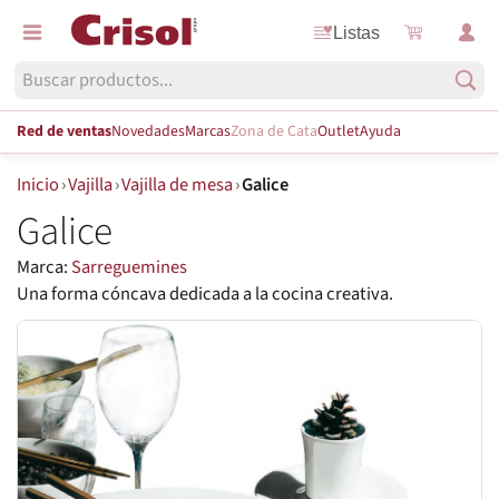
Listas
Red de ventas
Novedades
Marcas
Zona de Cata
Outlet
Ayuda
Inicio
›
Vajilla
›
Vajilla de mesa
›
Galice
Galice
Marca:
Sarreguemines
Una forma cóncava dedicada a la cocina creativa.