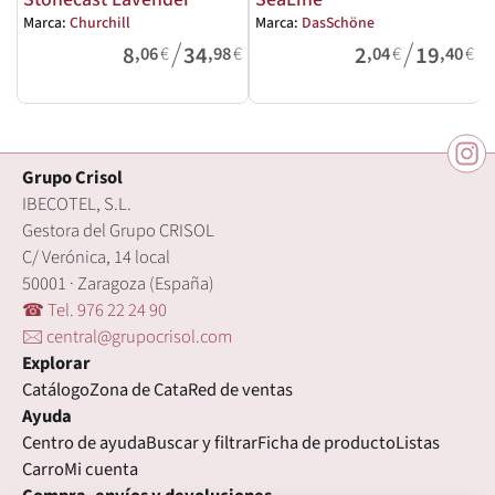
Marca:
Churchill
Marca:
DasSchöne
M
/
/
8
34
2
19
,06
€
,98
€
,04
€
,40
€
Grupo Crisol
IBECOTEL, S.L.
Gestora del Grupo CRISOL
C/ Verónica, 14 local
50001 · Zaragoza (España)
☎ Tel. 976 22 24 90
🖂 central@grupocrisol.com
Explorar
Catálogo
Zona de Cata
Red de ventas
Ayuda
Centro de ayuda
Buscar y filtrar
Ficha de producto
Listas
Carro
Mi cuenta