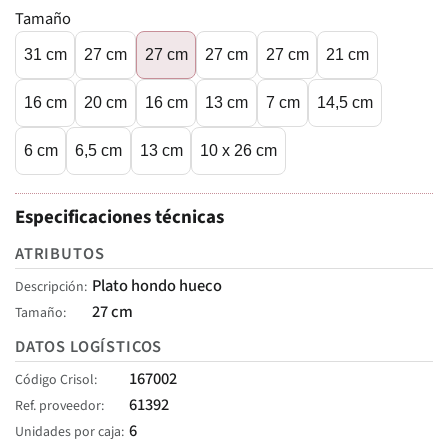
Tamaño
31 cm
27 cm
27 cm
27 cm
27 cm
21 cm
16 cm
20 cm
16 cm
13 cm
7 cm
14,5 cm
6 cm
6,5 cm
13 cm
10 x 26 cm
Especificaciones técnicas
ATRIBUTOS
Plato hondo hueco
Descripción
27 cm
Tamaño
DATOS LOGÍSTICOS
167002
Código Crisol
61392
Ref. proveedor
6
Unidades por caja