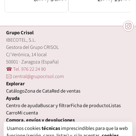
Grupo Crisol
IBECOTEL, S.L.
Gestora del Grupo CRISOL
C/ Verónica, 14 local
50001 · Zaragoza (España)
☎ Tel. 976 22 24 90
🖂 central@grupocrisol.com
Explorar
Catálogo
Zona de Cata
Red de ventas
Ayuda
Centro de ayuda
Buscar y filtrar
Ficha de producto
Listas
Carro
Mi cuenta
Compra, envíos y devoluciones
Condiciones de compra
Formas de pago
Gastos de envío
Usamos cookies
técnicas
imprescindibles para que la web
Plazos de entrega
Devoluciones
Garantía
funcione (sesión, carro, listas) y, si lo aceptas,
cookies