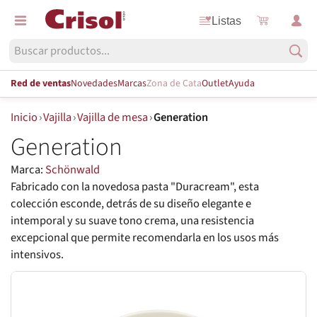
Listas
Red de ventas
Novedades
Marcas
Zona de Cata
Outlet
Ayuda
Inicio
›
Vajilla
›
Vajilla de mesa
›
Generation
Generation
Marca:
Schönwald
Fabricado con la novedosa pasta "Duracream", esta
colección esconde, detrás de su diseño elegante e
intemporal y su suave tono crema, una resistencia
excepcional que permite recomendarla en los usos más
intensivos.