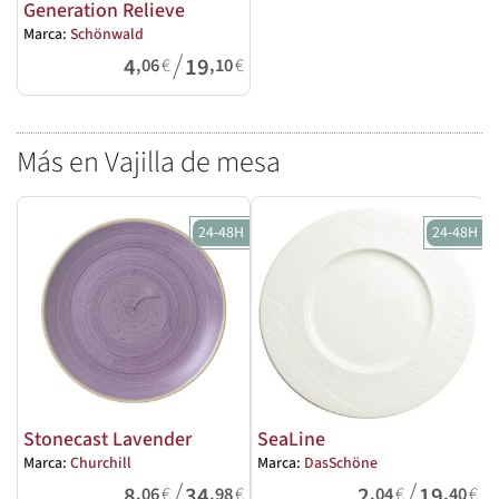
Generation Relieve
Marca:
Schönwald
/
4
19
,06
€
,10
€
Más en Vajilla de mesa
24-48H
24-48H
Stonecast Lavender
SeaLine
Marca:
Churchill
Marca:
DasSchöne
M
/
/
8
34
2
19
,06
€
,98
€
,04
€
,40
€