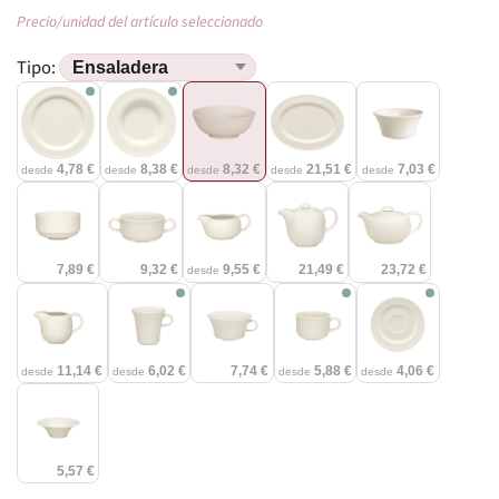
Precio/unidad del artículo seleccionado
Tipo:
4,78 €
8,38 €
8,32 €
21,51 €
7,03 €
desde
desde
desde
desde
desde
7,89 €
9,32 €
9,55 €
21,49 €
23,72 €
desde
11,14 €
6,02 €
7,74 €
5,88 €
4,06 €
desde
desde
desde
desde
5,57 €