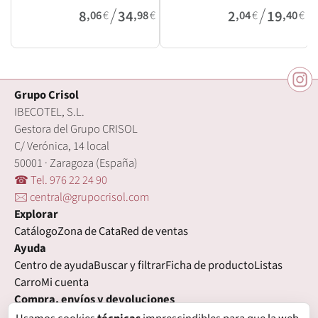
/
/
8
34
2
19
,06
€
,98
€
,04
€
,40
€
Grupo Crisol
IBECOTEL, S.L.
Gestora del Grupo CRISOL
C/ Verónica, 14 local
50001 · Zaragoza (España)
☎ Tel. 976 22 24 90
🖂 central@grupocrisol.com
Explorar
Catálogo
Zona de Cata
Red de ventas
Ayuda
Centro de ayuda
Buscar y filtrar
Ficha de producto
Listas
Carro
Mi cuenta
Compra, envíos y devoluciones
Condiciones de compra
Formas de pago
Gastos de envío