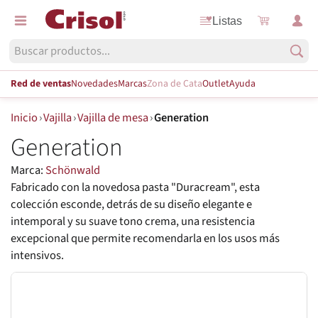
Listas
Red de ventas
Novedades
Marcas
Zona de Cata
Outlet
Ayuda
Inicio
›
Vajilla
›
Vajilla de mesa
›
Generation
Generation
Marca:
Schönwald
Fabricado con la novedosa pasta "Duracream", esta
colección esconde, detrás de su diseño elegante e
intemporal y su suave tono crema, una resistencia
excepcional que permite recomendarla en los usos más
intensivos.