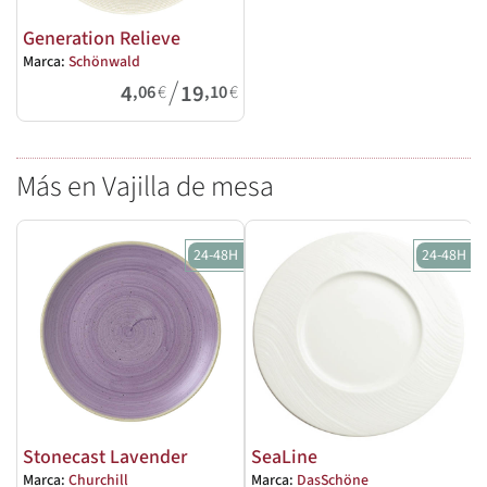
Generation Relieve
Marca:
Schönwald
/
4
19
,06
€
,10
€
Más en Vajilla de mesa
24-48H
24-48H
Stonecast Lavender
SeaLine
Marca:
Churchill
Marca:
DasSchöne
M