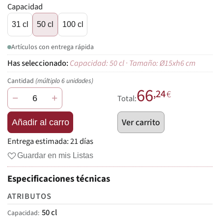
Capacidad
31 cl
50 cl
100 cl
Artículos con entrega rápida
Capacidad: 50 cl · Tamaño: Ø15xh6 cm
Cantidad
(múltiplo 6 unidades)
66
,24
€
−
+
Total:
Ver carrito
Añadir al carro
Entrega estimada:
21 días
Guardar en mis Listas
Especificaciones técnicas
ATRIBUTOS
50 cl
Capacidad