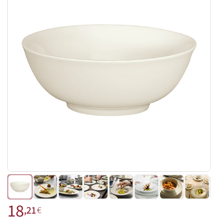
18
,21
€