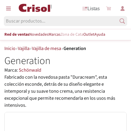
Listas
Red de ventas
Novedades
Marcas
Zona de Cata
Outlet
Ayuda
Inicio
›
Vajilla
›
Vajilla de mesa
›
Generation
Generation
Marca:
Schönwald
Fabricado con la novedosa pasta "Duracream", esta
colección esconde, detrás de su diseño elegante e
intemporal y su suave tono crema, una resistencia
excepcional que permite recomendarla en los usos más
intensivos.