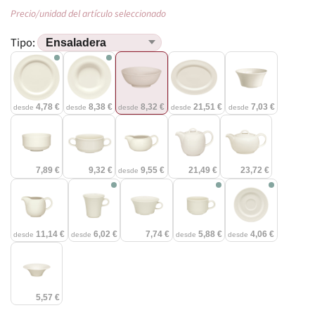
Precio/unidad del artículo seleccionado
Tipo:
4,78 €
8,38 €
8,32 €
21,51 €
7,03 €
desde
desde
desde
desde
desde
7,89 €
9,32 €
9,55 €
21,49 €
23,72 €
desde
11,14 €
6,02 €
7,74 €
5,88 €
4,06 €
desde
desde
desde
desde
5,57 €