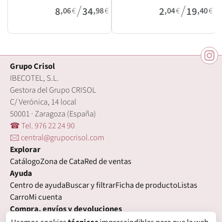
/
/
8
34
2
19
,06
€
,98
€
,04
€
,40
€
Grupo Crisol
IBECOTEL, S.L.
Gestora del Grupo CRISOL
C/ Verónica, 14 local
50001 · Zaragoza (España)
☎ Tel. 976 22 24 90
🖂 central@grupocrisol.com
Explorar
Catálogo
Zona de Cata
Red de ventas
Ayuda
Centro de ayuda
Buscar y filtrar
Ficha de producto
Listas
Carro
Mi cuenta
Compra, envíos y devoluciones
Condiciones de compra
Formas de pago
Gastos de envío