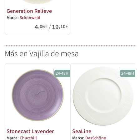
Generation Relieve
Marca:
Schönwald
/
4
19
,06
€
,10
€
Más en Vajilla de mesa
24-48H
24-48H
Stonecast Lavender
SeaLine
Marca:
Churchill
Marca:
DasSchöne
M