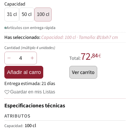
Capacidad
31 cl
50 cl
100 cl
Artículos con entrega rápida
Capacidad: 100 cl · Tamaño: Ø18xh7 cm
Cantidad
(múltiplo 4 unidades)
72
,84
€
−
+
Total:
Ver carrito
Añadir al carro
Entrega estimada:
21 días
Guardar en mis Listas
Especificaciones técnicas
ATRIBUTOS
100 cl
Capacidad