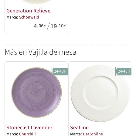
Generation Relieve
Marca:
Schönwald
/
4
19
,06
€
,10
€
Más en Vajilla de mesa
24-48H
24-48H
Stonecast Lavender
SeaLine
Marca:
Churchill
Marca:
DasSchöne
M