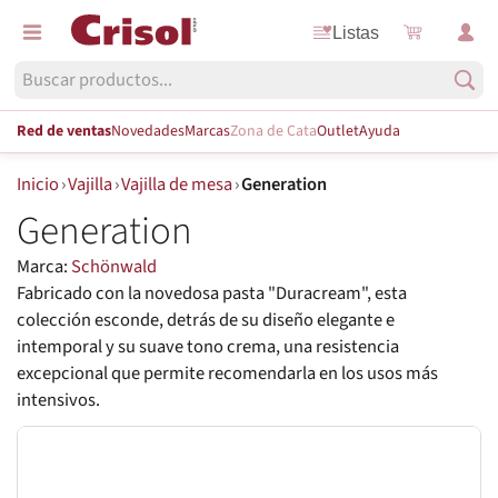
Listas
Red de ventas
Novedades
Marcas
Zona de Cata
Outlet
Ayuda
Inicio
›
Vajilla
›
Vajilla de mesa
›
Generation
Generation
Marca:
Schönwald
Fabricado con la novedosa pasta "Duracream", esta
colección esconde, detrás de su diseño elegante e
intemporal y su suave tono crema, una resistencia
excepcional que permite recomendarla en los usos más
intensivos.