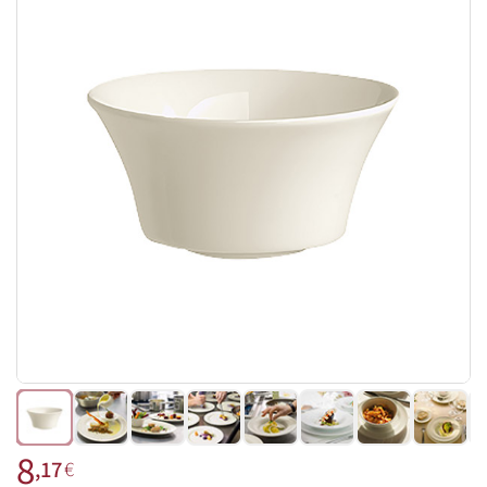
8
,17
€