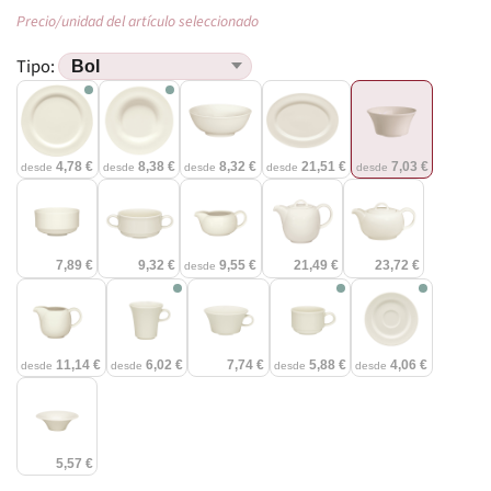
Precio/unidad del artículo seleccionado
Tipo:
4,78 €
8,38 €
8,32 €
21,51 €
7,03 €
desde
desde
desde
desde
desde
7,89 €
9,32 €
9,55 €
21,49 €
23,72 €
desde
11,14 €
6,02 €
7,74 €
5,88 €
4,06 €
desde
desde
desde
desde
5,57 €