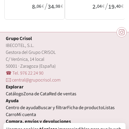
/
/
8
34
2
19
,06
€
,98
€
,04
€
,40
€
Grupo Crisol
IBECOTEL, S.L.
Gestora del Grupo CRISOL
C/ Verónica, 14 local
50001 · Zaragoza (España)
☎ Tel. 976 22 24 90
🖂 central@grupocrisol.com
Explorar
Catálogo
Zona de Cata
Red de ventas
Ayuda
Centro de ayuda
Buscar y filtrar
Ficha de producto
Listas
Carro
Mi cuenta
Compra, envíos y devoluciones
Condiciones de compra
Formas de pago
Gastos de envío