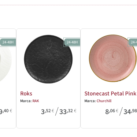
24-48H
24-48H
24-
Roks
Stonecast Petal Pink
Marca:
RAK
Marca:
Churchill
/
/
9
3
33
8
34
,40
€
,52
€
,32
€
,06
€
,9