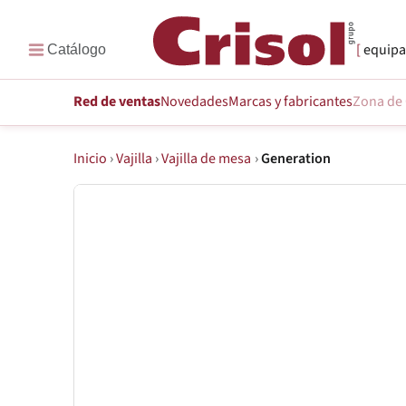
equipa
Red de ventas
Novedades
Marcas
y fabricantes
Zona de 
Inicio
›
Vajilla
›
Vajilla de mesa
›
Generation