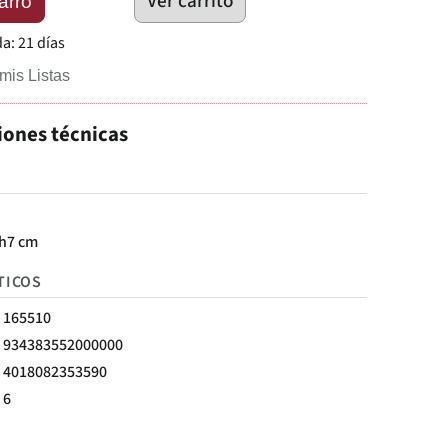
Ver carrito
arro
da:
21 días
mis Listas
iones técnicas
h7 cm
TICOS
165510
934383552000000
4018082353590
6