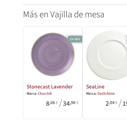
Más en Vajilla de mesa
24-48H
Stonecast Lavender
SeaLine
Marca:
Churchill
Marca:
DasSchöne
/
/
8
34
2
1
,06
€
,98
€
,04
€