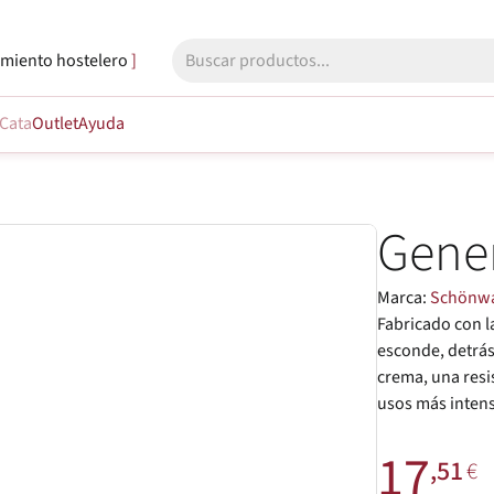
miento hostelero
Cata
Outlet
Ayuda
Gene
Marca:
Schönw
Fabricado con l
esconde, detrás
crema, una resi
usos más intens
17
,51
€