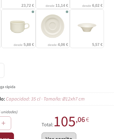
€
23,72 €
11,14 €
6,02 €
desde
desde
€
5,88 €
4,06 €
5,57 €
desde
desde
l
ega rápida
Capacidad: 35 cl · Tamaño: Ø12xh7 cm
6 unidades)
105
,06
€
+
Total: