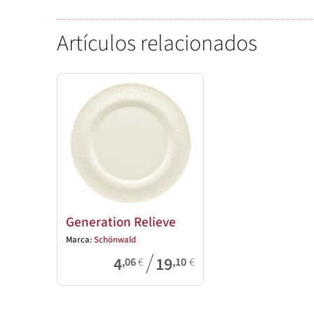
Artículos relacionados
Generation Relieve
Marca:
Schönwald
/
4
19
,06
€
,10
€