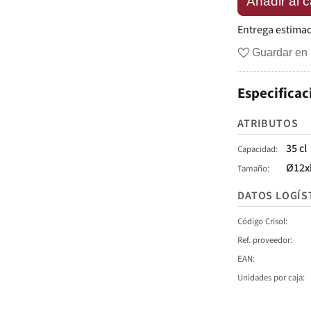
Añadir al c
Entrega estima
Guardar en 
Especificac
ATRIBUTOS
35 cl
Capacidad
Ø12x
Tamaño
DATOS LOGÍS
Código Crisol
Ref. proveedor
EAN
Unidades por caja