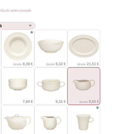
rtículo seleccionado
€
8,38 €
8,32 €
21,51 €
desde
desde
desde
€
7,89 €
9,32 €
9,55 €
desde