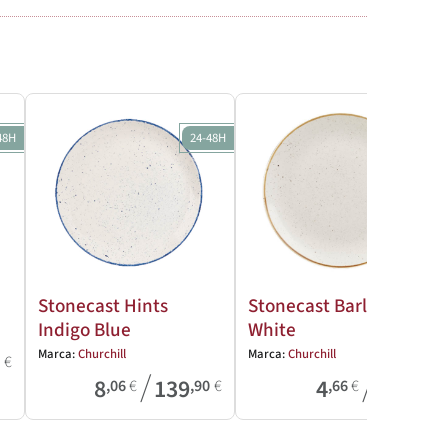
48H
24-48H
24-48H
Stonecast Hints
Stonecast Barley
Indigo Blue
White
Marca:
Churchill
Marca:
Churchill
8
€
/
/
8
139
4
39
,06
€
,90
€
,66
€
,61
€