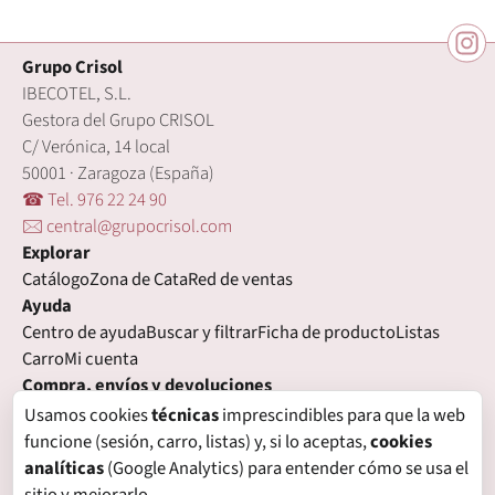
Grupo Crisol
IBECOTEL, S.L.
Gestora del Grupo CRISOL
C/ Verónica, 14 local
50001 · Zaragoza (España)
☎ Tel. 976 22 24 90
🖂 central@grupocrisol.com
Explorar
Catálogo
Zona de Cata
Red de ventas
Ayuda
Centro de ayuda
Buscar y filtrar
Ficha de producto
Listas
Carro
Mi cuenta
Compra, envíos y devoluciones
Condiciones de compra
Formas de pago
Gastos de envío
Usamos cookies
técnicas
imprescindibles para que la web
Plazos de entrega
Devoluciones
Garantía
funcione (sesión, carro, listas) y, si lo aceptas,
cookies
Legal
analíticas
(Google Analytics) para entender cómo se usa el
Aviso legal
Privacidad
Login con proveedores externos