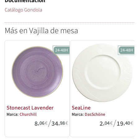
Documentación
Catálogo Gondola
Más en Vajilla de mesa
24-48H
24-48H
Stonecast Lavender
SeaLine
Marca:
Churchill
Marca:
DasSchöne
M
/
/
8
34
2
19
,06
€
,98
€
,04
€
,40
€