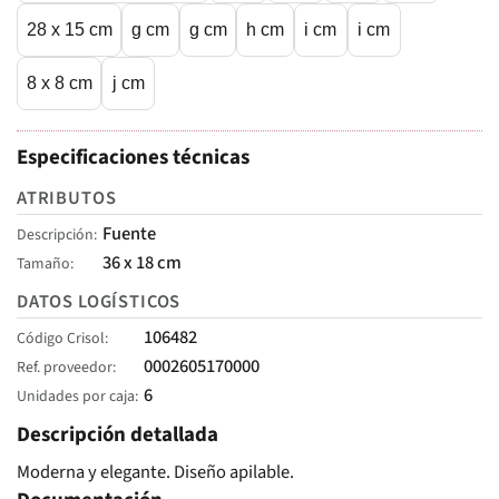
28 x 15 cm
g cm
g cm
h cm
i cm
i cm
8 x 8 cm
j cm
Especificaciones técnicas
ATRIBUTOS
Fuente
Descripción
36 x 18 cm
Tamaño
DATOS LOGÍSTICOS
106482
Código Crisol
0002605170000
Ref. proveedor
6
Unidades por caja
Descripción detallada
Moderna y elegante. Diseño apilable.