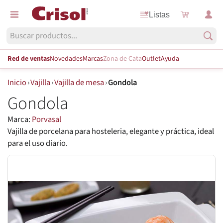
Listas
Red de ventas
Novedades
Marcas
Zona de Cata
Outlet
Ayuda
Inicio
›
Vajilla
›
Vajilla de mesa
›
Gondola
Gondola
Marca:
Porvasal
Vajilla de porcelana para hosteleria, elegante y práctica, ideal
para el uso diario.