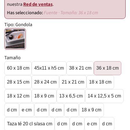
nuestra
Red de ventas
.
Fuente · Tamaño: 36 x 18 cm
Tipo:
Gondola
Tamaño
60 x 18 cm
45x11 x h5 cm
38 x 21 cm
36 x 18 cm
28 x 15 cm
28 x 24 cm
21 x 21 cm
18 x 18 cm
18 x 12 cm
18 x 9 cm
13 x 6,5 cm
14 x 12,5 x 5 cm
d cm
e cm
d cm
d cm
d cm
18 x 9 cm
Taza té 20 cl s/asa cm
d cm
d cm
e cm
d cm