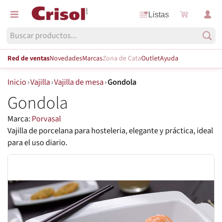
Listas
Red de ventas
Novedades
Marcas
Zona de Cata
Outlet
Ayuda
Inicio
›
Vajilla
›
Vajilla de mesa
›
Gondola
Gondola
Marca:
Porvasal
Vajilla de porcelana para hosteleria, elegante y práctica, ideal
para el uso diario.