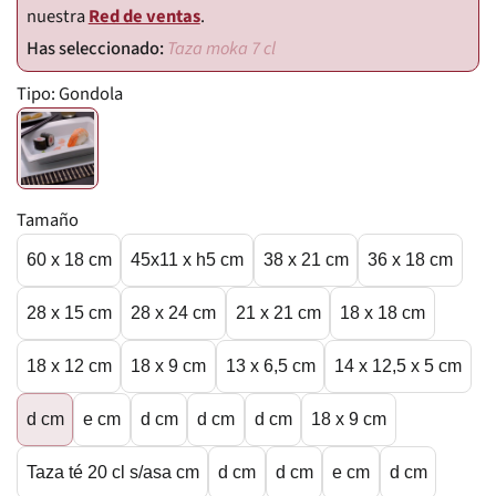
nuestra
Red de ventas
.
Taza moka 7 cl
Tipo:
Gondola
Tamaño
60 x 18 cm
45x11 x h5 cm
38 x 21 cm
36 x 18 cm
28 x 15 cm
28 x 24 cm
21 x 21 cm
18 x 18 cm
18 x 12 cm
18 x 9 cm
13 x 6,5 cm
14 x 12,5 x 5 cm
d cm
e cm
d cm
d cm
d cm
18 x 9 cm
Taza té 20 cl s/asa cm
d cm
d cm
e cm
d cm