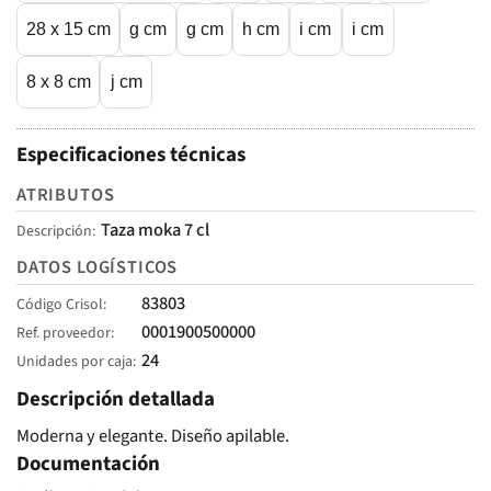
28 x 15 cm
g cm
g cm
h cm
i cm
i cm
8 x 8 cm
j cm
Especificaciones técnicas
ATRIBUTOS
Taza moka 7 cl
Descripción
DATOS LOGÍSTICOS
83803
Código Crisol
0001900500000
Ref. proveedor
24
Unidades por caja
Descripción detallada
Moderna y elegante. Diseño apilable.
Documentación