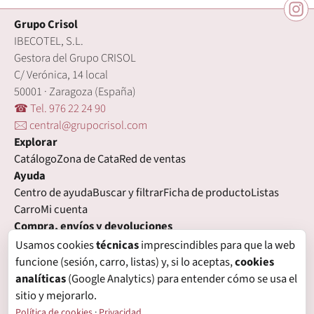
Grupo Crisol
IBECOTEL, S.L.
Gestora del Grupo CRISOL
C/ Verónica, 14 local
50001 · Zaragoza (España)
☎ Tel. 976 22 24 90
🖂 central@grupocrisol.com
Explorar
Catálogo
Zona de Cata
Red de ventas
Ayuda
Centro de ayuda
Buscar y filtrar
Ficha de producto
Listas
Carro
Mi cuenta
Compra, envíos y devoluciones
Condiciones de compra
Formas de pago
Gastos de envío
Usamos cookies
técnicas
imprescindibles para que la web
Plazos de entrega
Devoluciones
Garantía
funcione (sesión, carro, listas) y, si lo aceptas,
cookies
Legal
analíticas
(Google Analytics) para entender cómo se usa el
Aviso legal
Privacidad
Login con proveedores externos
sitio y mejorarlo.
Política de cookies
Preferencias de cookies
Política de cookies
·
Privacidad