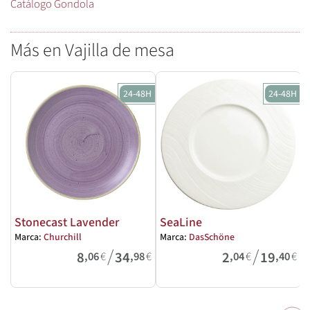
Catálogo Gondola
Más en Vajilla de mesa
24-48H
24-48H
Stonecast Lavender
SeaLine
Marca:
Churchill
Marca:
DasSchöne
M
/
/
8
34
2
19
,06
€
,98
€
,04
€
,40
€