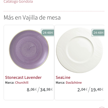
Catálogo Gondola
Más en Vajilla de mesa
24-48H
24-48H
Stonecast Lavender
SeaLine
Marca:
Churchill
Marca:
DasSchöne
M
/
/
8
34
2
19
,06
€
,98
€
,04
€
,40
€