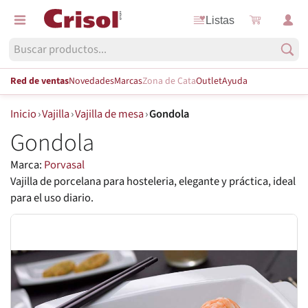
Listas
Red de ventas
Novedades
Marcas
Zona de Cata
Outlet
Ayuda
Inicio
›
Vajilla
›
Vajilla de mesa
›
Gondola
Gondola
Marca:
Porvasal
Vajilla de porcelana para hosteleria, elegante y práctica, ideal
para el uso diario.