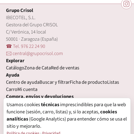
Grupo Crisol
IBECOTEL, S.L.
Gestora del Grupo CRISOL
C/ Verónica, 14 local
50001 · Zaragoza (España)
☎ Tel. 976 22 24 90
🖂 central@grupocrisol.com
Explorar
Catálogo
Zona de Cata
Red de ventas
Ayuda
Centro de ayuda
Buscar y filtrar
Ficha de producto
Listas
Carro
Mi cuenta
Compra, envíos y devoluciones
Condiciones de compra
Formas de pago
Gastos de envío
Usamos cookies
técnicas
imprescindibles para que la web
Plazos de entrega
Devoluciones
Garantía
funcione (sesión, carro, listas) y, si lo aceptas,
cookies
Legal
analíticas
(Google Analytics) para entender cómo se usa el
Aviso legal
Privacidad
Login con proveedores externos
sitio y mejorarlo.
Política de cookies
Preferencias de cookies
Política de cookies
·
Privacidad