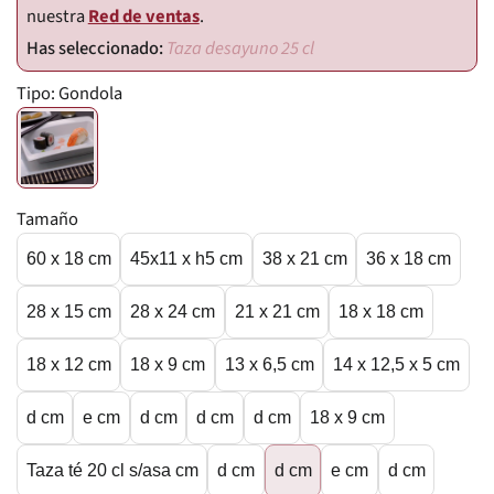
nuestra
Red de ventas
.
Taza desayuno 25 cl
Tipo:
Gondola
Tamaño
60 x 18 cm
45x11 x h5 cm
38 x 21 cm
36 x 18 cm
28 x 15 cm
28 x 24 cm
21 x 21 cm
18 x 18 cm
18 x 12 cm
18 x 9 cm
13 x 6,5 cm
14 x 12,5 x 5 cm
d cm
e cm
d cm
d cm
d cm
18 x 9 cm
Taza té 20 cl s/asa cm
d cm
d cm
e cm
d cm