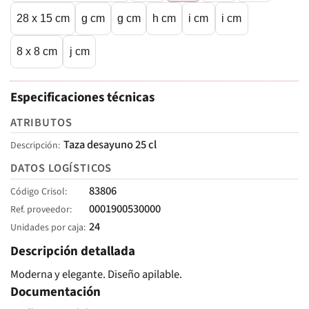
28 x 15 cm
g cm
g cm
h cm
i cm
i cm
8 x 8 cm
j cm
Especificaciones técnicas
ATRIBUTOS
Taza desayuno 25 cl
Descripción
DATOS LOGÍSTICOS
83806
Código Crisol
0001900530000
Ref. proveedor
24
Unidades por caja
Descripción detallada
Moderna y elegante. Diseño apilable.
Documentación