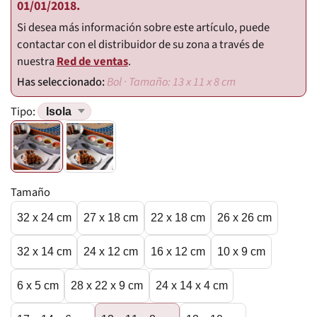
01/01/2018.
Si desea más información sobre este artículo, puede
contactar con el distribuidor de su zona a través de
nuestra
Red de ventas
.
Bol · Tamaño: 13 x 11 x 8 cm
Tipo:
Tamaño
32 x 24 cm
27 x 18 cm
22 x 18 cm
26 x 26 cm
32 x 14 cm
24 x 12 cm
16 x 12 cm
10 x 9 cm
6 x 5 cm
28 x 22 x 9 cm
24 x 14 x 4 cm