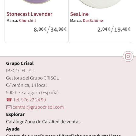
Stonecast Lavender
SeaLine
Marca:
Churchill
Marca:
DasSchöne
M
/
/
8
34
2
19
,06
€
,98
€
,04
€
,40
€
Grupo Crisol
IBECOTEL, S.L.
Gestora del Grupo CRISOL
C/ Verónica, 14 local
50001 · Zaragoza (España)
☎ Tel. 976 22 24 90
🖂 central@grupocrisol.com
Explorar
Catálogo
Zona de Cata
Red de ventas
Ayuda