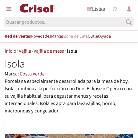
Listas
Red de ventas
Novedades
Marcas
Zona de Cata
Outlet
Ayuda
Inicio
›
Vajilla
›
Vajilla de mesa
›
Isola
Isola
Marca:
Costa Verde
Porcelana especialmente desarrollada para la mesa de hoy.
Isola combina a la perfección con Duo, Eclipse o Opera o con
su vajilla habitual, para degustar menus y recetas
internacionales. Isola es apta para lavavajillas, horno,
microondas y congelador