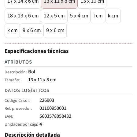
17 x 14 x 6 cm
13 x 11 x 8 cm
13 x 10 cm
18 x 13 x 6 cm
12 x 5 cm
5 x 4 cm
l cm
k cm
k cm
9 x 6 cm
9 x 6 cm
Especificaciones técnicas
ATRIBUTOS
Bol
Descripción
13 x 11 x 8 cm
Tamaño
DATOS LOGÍSTICOS
226903
Código Crisol
01100950001
Ref. proveedor
5603578058432
EAN
4
Unidades por caja
Descripción detallada