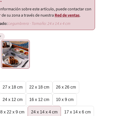
.
información sobre este artículo, puede contactar con
r de su zona a través de nuestra
Red de ventas
.
Legumbrera · Tamaño: 24 x 14 x 4 cm
27 x 18 cm
22 x 18 cm
26 x 26 cm
24 x 12 cm
16 x 12 cm
10 x 9 cm
8 x 22 x 9 cm
24 x 14 x 4 cm
17 x 14 x 6 cm