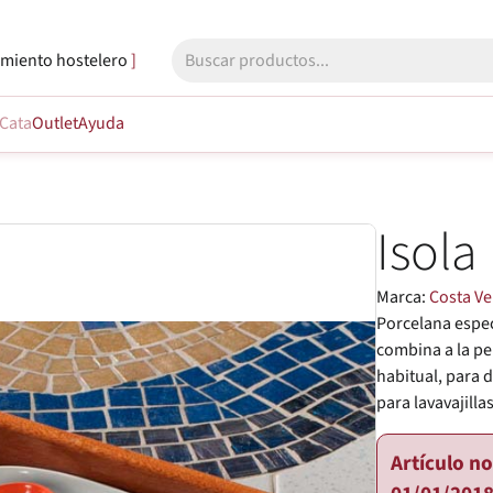
miento hostelero
Cata
Outlet
Ayuda
Isola
Marca:
Costa V
Porcelana espec
combina a la pe
habitual, para 
para lavavajill
Artículo n