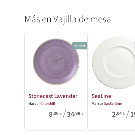
Más en Vajilla de mesa
24-48H
Stonecast Lavender
SeaLine
Marca:
Churchill
Marca:
DasSchöne
/
/
8
34
2
1
,06
€
,98
€
,04
€