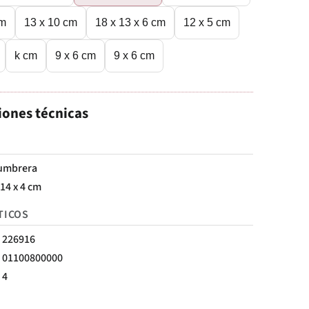
cm
13 x 10 cm
18 x 13 x 6 cm
12 x 5 cm
k cm
9 x 6 cm
9 x 6 cm
iones técnicas
umbrera
 14 x 4 cm
TICOS
226916
01100800000
4