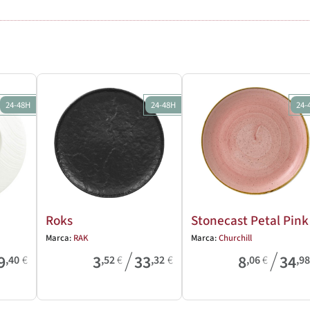
24-48H
24-48H
24-
Roks
Stonecast Petal Pink
Marca:
RAK
Marca:
Churchill
/
/
9
3
33
8
34
,40
€
,52
€
,32
€
,06
€
,9