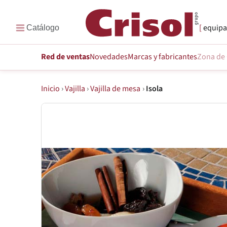
equipa
Red de ventas
Novedades
Marcas
y fabricantes
Zona de 
Inicio
›
Vajilla
›
Vajilla de mesa
›
Isola