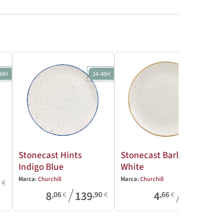
48H
24-48H
24-48H
Stonecast Hints
Stonecast Barley
Indigo Blue
White
Marca:
Churchill
Marca:
Churchill
8
€
/
/
8
139
4
39
,06
€
,90
€
,66
€
,61
€