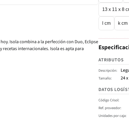
13 x 11 x 8 
l cm
k cm
hoy. Isola combina a la perfección con Duo, Eclipse
Especificac
y recetas internacionales. Isola es apta para
ATRIBUTOS
Leg
Descripción
24 x
Tamaño
DATOS LOGÍS
Código Crisol
Ref. proveedor
Unidades por caja