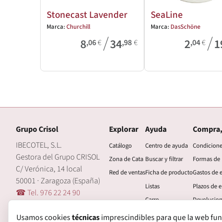
Stonecast Lavender
SeaLine
Marca:
Churchill
Marca:
DasSchöne
/
/
8
34
2
1
,06
€
,98
€
,04
€
Grupo Crisol
Explorar
Ayuda
Compra,
IBECOTEL, S.L.
Catálogo
Centro de ayuda
Condicion
Gestora del Grupo CRISOL
Zona de Cata
Buscar y filtrar
Formas de
C/ Verónica, 14 local
Red de ventas
Ficha de producto
Gastos de 
50001 · Zaragoza (España)
Listas
Plazos de e
☎ Tel. 976 22 24 90
Carro
Devolucio
🖂 central@grupocrisol.com
Mi cuenta
Garantía
Usamos cookies
técnicas
imprescindibles para que la web funcio