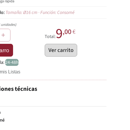
ega rápida
Tamaño: Ø16 cm · Función: Consomé
6 unidades)
9
,00
€
+
Total:
Ver carrito
arro
da:
24-48h
mis Listas
iones técnicas
m
mé