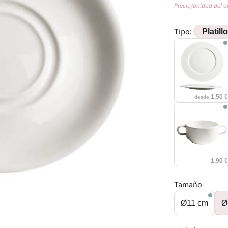
Precio/unidad del a
Tipo:
1,50 
desde
1,90 
Tamaño
Ø11 cm
Ø