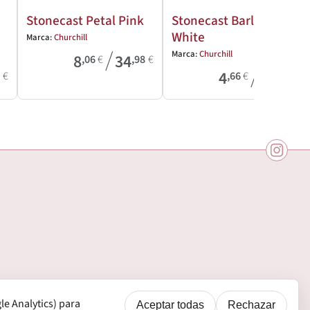
Stonecast Petal Pink
Stonecast Barley
White
Marca:
Churchill
/
Marca:
Churchill
8
34
,06
€
,98
€
/
4
39
0
€
,66
€
,61
€
e Analytics) para
Aceptar todas
Rechazar