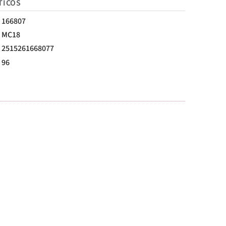
TICOS
166807
MC18
2515261668077
96