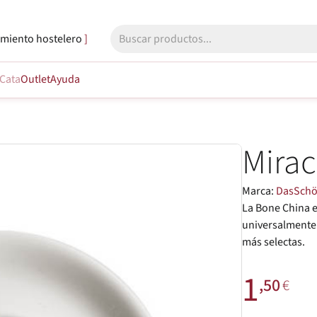
miento hostelero
Cata
Outlet
Ayuda
Mirac
Marca:
DasSch
La Bone China e
universalmente a
más selectas.
1
,50
€