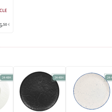
ACLE
6
,50
€
24-48H
24-48H
24-