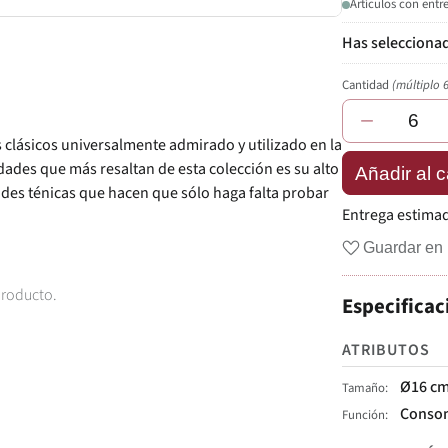
Artículos con entr
Cantidad
(múltiplo 
−
 clásicos universalmente admirado y utilizado en la
idades que más resaltan de esta colección es su alto
Añadir al c
ades ténicas que hacen que sólo haga falta probar
Entrega estima
Guardar en 
producto.
Especificac
ATRIBUTOS
Ø16 c
Tamaño
Conso
Función