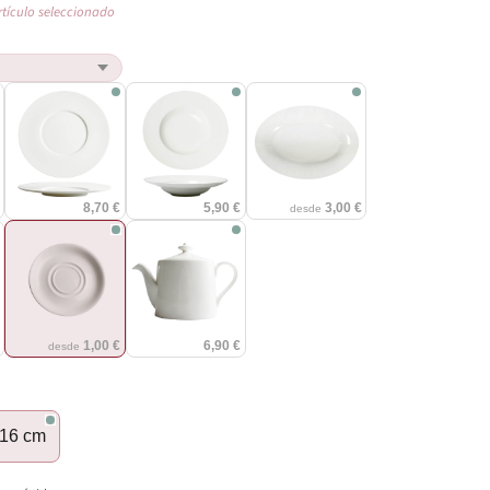
rtículo seleccionado
€
8,70 €
5,90 €
3,00 €
desde
€
1,00 €
6,90 €
desde
16 cm