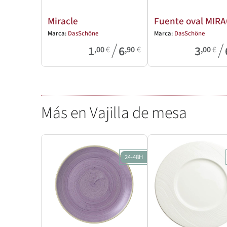
Miracle
Fuente oval MIR
Marca:
DasSchöne
Marca:
DasSchöne
/
/
1
6
3
,00
€
,90
€
,00
€
Más en Vajilla de mesa
24-48H