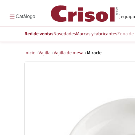
equipa
Red de ventas
Novedades
Marcas
y fabricantes
Zona de 
Inicio
›
Vajilla
›
Vajilla de mesa
›
Miracle