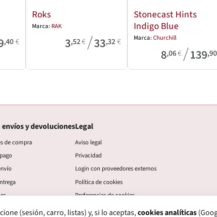
Roks
Stonecast Hints
Indigo Blue
Marca:
RAK
/
Marca:
Churchill
9
3
33
,40
€
,52
€
,32
€
/
8
139
,06
€
,9
 envíos y devoluciones
Legal
es de compra
Aviso legal
 pago
Privacidad
envío
Login con proveedores externos
ntrega
Política de cookies
nes
Preferencias de cookies
ne (sesión, carro, listas) y, si lo aceptas,
cookies analíticas
(Googl