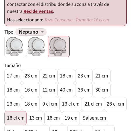
contactar con el distribuidor de su zona a través de
nuestra
Red de ventas
.
Taza Consome · Tamaño: 16 cl cm
Tipo:
Tamaño
27 cm
23 cm
22 cm
18 cm
23 cm
21 cm
18 cm
16 cm
12 cm
40 cm
36 cm
30 cm
23 cm
18 cm
9 cl cm
13 cl cm
21 cl cm
26 cl cm
16 cl cm
13 cm
16 cm
19 cm
Salsera cm