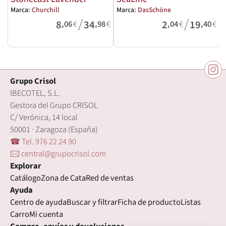
Marca:
Churchill
Marca:
DasSchöne
M
/
/
8
34
2
19
,06
€
,98
€
,04
€
,40
€
Grupo Crisol
IBECOTEL, S.L.
Gestora del Grupo CRISOL
C/ Verónica, 14 local
50001 · Zaragoza (España)
☎ Tel. 976 22 24 90
🖂 central@grupocrisol.com
Explorar
Catálogo
Zona de Cata
Red de ventas
Ayuda
Centro de ayuda
Buscar y filtrar
Ficha de producto
Listas
Carro
Mi cuenta