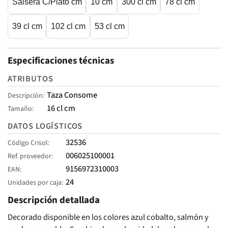
Salsera C/Plato cm
10 cm
300 cl cm
78 cl cm
39 cl cm
102 cl cm
53 cl cm
Especificaciones técnicas
ATRIBUTOS
Taza Consome
Descripción
16 cl cm
Tamaño
DATOS LOGÍSTICOS
32536
Código Crisol
006025100001
Ref. proveedor
9156972310003
EAN
24
Unidades por caja
Descripción detallada
Decorado disponible en los colores azul cobalto, salmón y