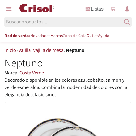
Listas
Red de ventas
Novedades
Marcas
Zona de Cata
Outlet
Ayuda
Inicio
›
Vajilla
›
Vajilla de mesa
›
Neptuno
Neptuno
Marca:
Costa Verde
Decorado disponible en los colores azul cobalto, salmón y
verde esmeralda. Combina la modernidad de colores con la
elegancia del clasicismo.