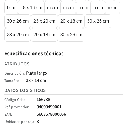
l cm
18 x 16 cm
m cm
m cm
n cm
n cm
ñ cm
30 x 26 cm
23 x 20 cm
20 x 18 cm
30 x 26 cm
23 x 20 cm
20 x 18 cm
30 x 26 cm
Especificaciones técnicas
ATRIBUTOS
Plato largo
Descripción
38 x 14 cm
Tamaño
DATOS LOGÍSTICOS
166738
Código Crisol
04000490001
Ref. proveedor
5603578000066
EAN
3
Unidades por caja