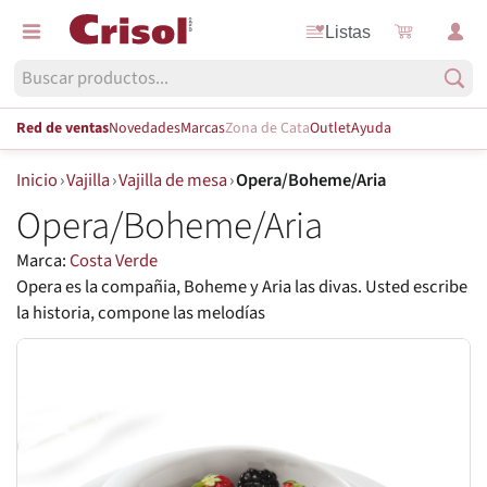
Listas
Red de ventas
Novedades
Marcas
Zona de Cata
Outlet
Ayuda
Inicio
›
Vajilla
›
Vajilla de mesa
›
Opera/Boheme/Aria
Opera/Boheme/Aria
Marca:
Costa Verde
Opera es la compañia, Boheme y Aria las divas. Usted escribe
la historia, compone las melodías