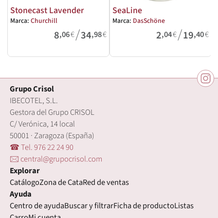
Stonecast Lavender
SeaLine
Marca:
Churchill
Marca:
DasSchöne
M
/
/
8
34
2
19
,06
€
,98
€
,04
€
,40
€
Grupo Crisol
IBECOTEL, S.L.
Gestora del Grupo CRISOL
C/ Verónica, 14 local
50001 · Zaragoza (España)
☎ Tel. 976 22 24 90
🖂 central@grupocrisol.com
Explorar
Catálogo
Zona de Cata
Red de ventas
Ayuda
Centro de ayuda
Buscar y filtrar
Ficha de producto
Listas
Carro
Mi cuenta